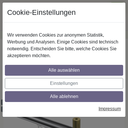
Cookie-Einstellungen
Wir verwenden Cookies zur anonymen Statistik,
·
Günstige Versandkosten
innerhalb Österreichs
Sichere Zahlung
Werbung und Analysen. Einige Cookies sind technisch
Startseite
Innenlaufstangen
Aluminium / Metall
notwendig. Entscheiden Sie bitte, welche Cookies Sie
akzeptieren möchten.
Gardinenstangen mit Innenlauf aus
Alle auswählen
Aluminium / Metall in 20 mm Ø, 1-läufig,
Modell SONIUS - Sitra Chrom / Messing-
Einstellungen
Optik
Alle ablehnen
Maßzuschnitt möglich
Impressum
Ausklinkung möglich