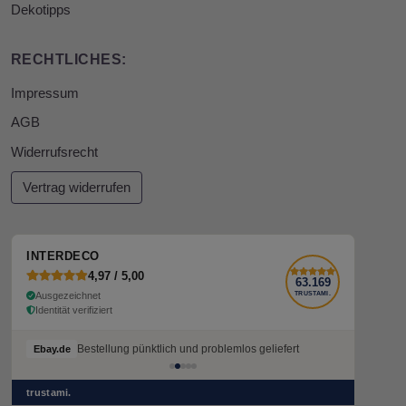
Dekotipps
RECHTLICHES:
Impressum
AGB
Widerrufsrecht
Vertrag widerrufen
INTERDECO
4,97 / 5,00
63.169
Ausgezeichnet
TRUSTAMI.
Identität verifiziert
Bestellung pünktlich und problemlos geliefert
Bestellung pünktlich und problemlos geliefert
Ebay.de
Ebay.de
trustami.