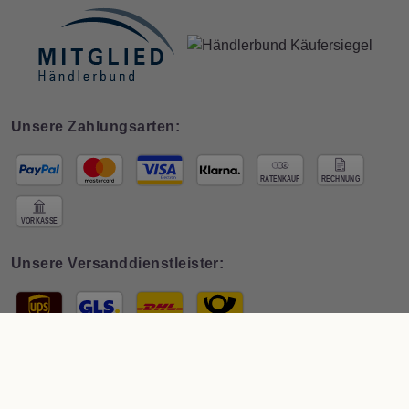
Unsere Zahlungsarten:
Unsere Versanddienstleister:
© 2026 Interdeco GmbH · * Preis inkl. österr.
MwSt zzgl. Versand
. Der
Gesamtpreis ist abhängig vom Mehrwertsteuersatz des Lieferlandes.