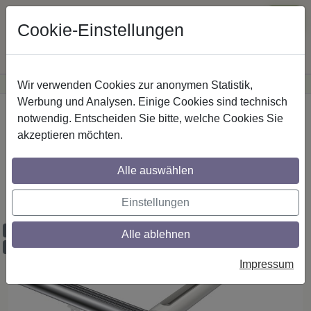
Cookie-Einstellungen
Wir verwenden Cookies zur anonymen Statistik,
·
Günstige Versandkosten
innerhalb Österreichs
Sichere Zahlung
Werbung und Analysen. Einige Cookies sind technisch
Startseite
Innenlaufstangen
Aluminium / Metall
notwendig. Entscheiden Sie bitte, welche Cookies Sie
akzeptieren möchten.
Gardinenstangen mit Innenlauf aus
Alle auswählen
Aluminium / Metall in 20 mm Ø, 1-läufig,
Modell SITENO - Savio Chrom / Weiß
Einstellungen
Maßzuschnitt möglich
Alle ablehnen
Ausklinkung möglich
Impressum