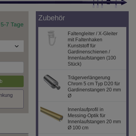
Zubehör
t 5-7 Tage
Faltengleiter / X-Gleiter
mit Faltenhaken
Kunststoff für
Gardinenschienen /
Innenlaufstangen (100
Stück)
Trägerverlängerung
b
Chrom 5 cm Typ D20 für
Gardinenstangen 20 mm
inkung
Ø
Innenlaufprofil in
Messing-Optik für
Innenlaufstangen 20 mm
Ø 100 cm