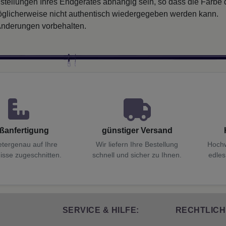
nstellungen Ihres Endgerätes abhängig sein, so dass die Farbe
glicherweise nicht authentisch wiedergegeben werden kann.
nderungen vorbehalten.
ßanfertigung
günstiger Versand
etergenau auf Ihre
Wir liefern Ihre Bestellung
Hochw
isse zugeschnitten.
schnell und sicher zu Ihnen.
edles
SERVICE & HILFE:
RECHTLICH