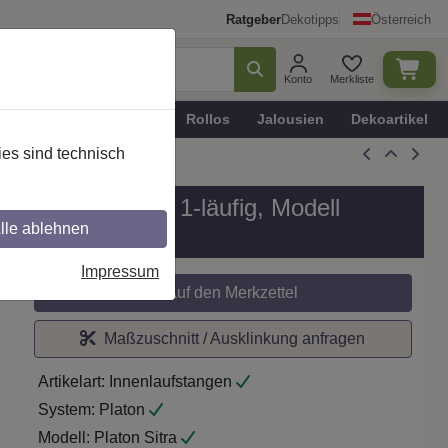
Ratgeber
Dekotipps
Österreich
Konto
Merkliste
n
Plissee - Faltstores
Rollos
Jalousien
Dekoartikel
es sind technisch
all in 20 mm Ø, 1-läufig, Modell
lle ablehnen
Impressum
Auf den Merkzettel
Maßzuschnitt / Ausklinkung anfragen
Artikelart:
Innenlaufstangen
System:
Platon
Modell:
Platon Sitra