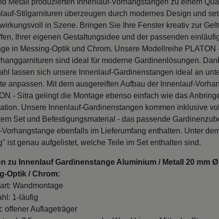
d Metall produzierten Innenlauf-Vorhangstangen zu einem Qual
lauf-Stilgarnituren überzeugen durch modernes Design und set
irkungsvoll in Szene. Bringen Sie Ihre Fenster kreativ zur Gelt
ffen, Ihrer eigenen Gestaltungsidee und der passenden einläufi
ge in Messing-Optik und Chrom. Unsere Modellreihe PLATON - 
rhanggarnituren sind ideal für moderne Gardinenlösungen. Dan
l lassen sich unsere Innenlauf-Gardinenstangen ideal an unte
te anpassen. Mit dem ausgereiften Aufbau der Innenlauf-Vorha
N - Sitra gelingt die Montage ebenso einfach wie das Anbring
ation. Unsere Innenlauf-Gardinenstangen kommen inklusive vol
rtem Set und Befestigungsmaterial - das passende Gardinenzube
f-Vorhangstange ebenfalls im Lieferumfang enthalten. Unter de
" ist genau aufgelistet, welche Teile im Set enthalten sind.
en zu Innenlauf Gardinenstange Aluminium / Metall 20 mm 
g-Optik / Chrom:
art: Wandmontage
hl: 1-läufig
: offener Auflageträger