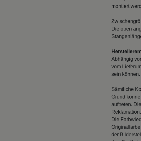
montiert wer
Zwischengröß
Die oben ang
Stangenlänge
Herstellere
Abhängig vo
vom Lieferum
sein können. 
Sämtliche Ko
Grund können
auftreten. D
Reklamation.
Die Farbwied
Originalfarb
der Bilderste