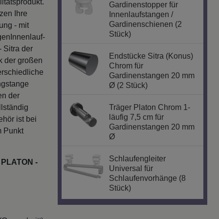
itätsprodukt.
Gardinenstopper für
zen Ihre
Innenlaufstangen /
Gardinenschienen (2
ung - mit
Stück)
genInnenlauf-
Sitra der
Endstücke Sitra (Konus)
k der großen
Chrom für
rschiedliche
Gardinenstangen 20 mm
ngstange
Ø (2 Stück)
en der
lständig
Träger Platon Chrom 1-
läufig 7,5 cm für
hör ist bei
Gardinenstangen 20 mm
m Punkt
Ø
Schlaufengleiter
Ø PLATON -
Universal für
Schlaufenvorhänge (8
Stück)