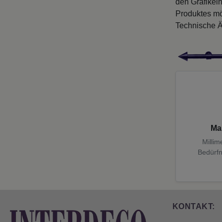
den Grafikei
Produktes mö
Technische Ä
Ma
Millim
Bedürfn
KONTAKT: