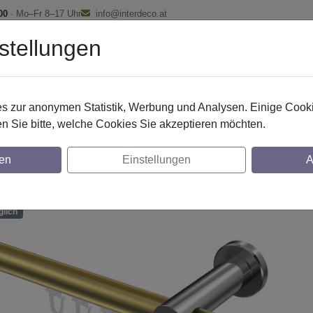
00
· Mo–Fr 8–17 Uhr
info@interdeco.at
stellungen
fstangen
Gardinenschienen
Scheibenstangen
Gardine
 zur anonymen Statistik, Werbung und Analysen. Einige Cooki
Innenlaufstangen
Aluminium / Metall
n Sie bitte, welche Cookies Sie akzeptieren möchten.
nstangen mit Innenlauf aus Aluminium / Met
en
Einstellungen
A
- Sitra Messing-Optik / Chrom
glich
lich