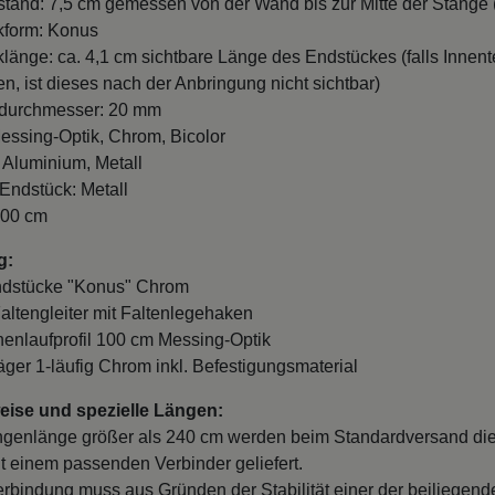
and: 7,5 cm gemessen von der Wand bis zur Mitte der Stange (
kform: Konus
länge: ca. 4,1 cm sichtbare Länge des Endstückes (falls Innente
n, ist dieses nach der Anbringung nicht sichtbar)
durchmesser: 20 mm
essing-Optik, Chrom, Bicolor
: Aluminium, Metall
 Endstück: Metall
100 cm
g:
Endstücke "Konus" Chrom
Faltengleiter mit Faltenlegehaken
nnenlaufprofil 100 cm Messing-Optik
räger 1-läufig Chrom inkl. Befestigungsmaterial
ise und spezielle Längen:
ngenlänge größer als 240 cm werden beim Standardversand di
it einem passenden Verbinder geliefert.
erbindung muss aus Gründen der Stabilität einer der beiliegend