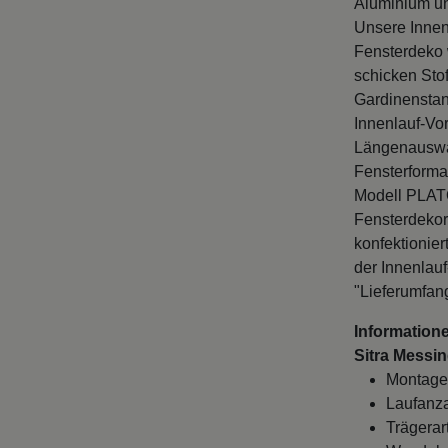
Aluminium un
Unsere Innen
Fensterdeko w
schicken Sto
Gardinenstan
Innenlauf-Vo
Längenauswah
Fensterforma
Modell PLATO
Fensterdekor
konfektionie
der Innenlau
"Lieferumfang
Information
Sitra Messin
Montage
Laufanza
Trägerart