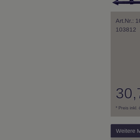
Art.Nr.: 
103812
30,
* Preis inkl.
Weitere 