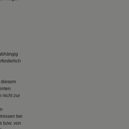
abhängig
forderlich
s diesem
enten
 nicht zur
en
tnissen bei
rs bzw. von