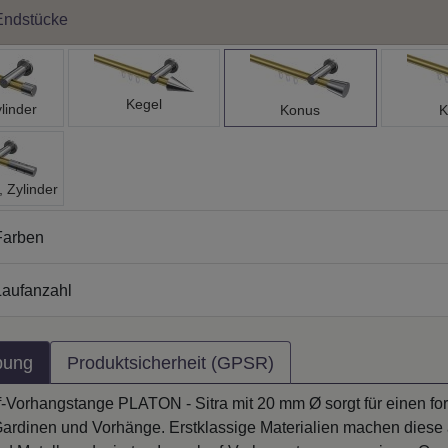
Endstücke
Kegel
linder
Konus
K
, Zylinder
Farben
aufanzahl
bung
Produktsicherheit (GPSR)
f-Vorhangstange PLATON - Sitra mit 20 mm Ø sorgt für einen f
r Gardinen und Vorhänge. Erstklassige Materialien machen diese