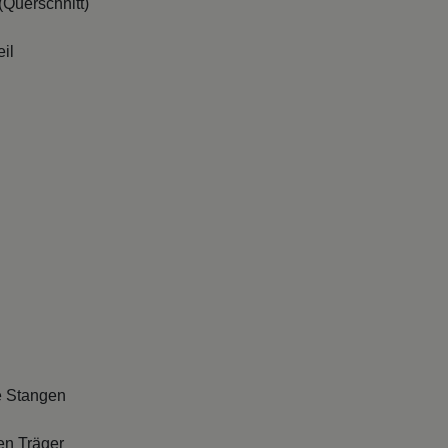
Querschnitt)
il
e Stangen
en Träger