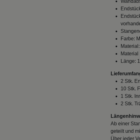
Wandabst
Endstüc
Endstück
vorhande
Stangen
Farbe: M
Material
Material
Länge: 
Lieferumfan
2 Stk. 
10 Stk. 
1 Stk. I
2 Stk. T
Längenhinwe
Ab einer Sta
geteilt und m
Über jeder V