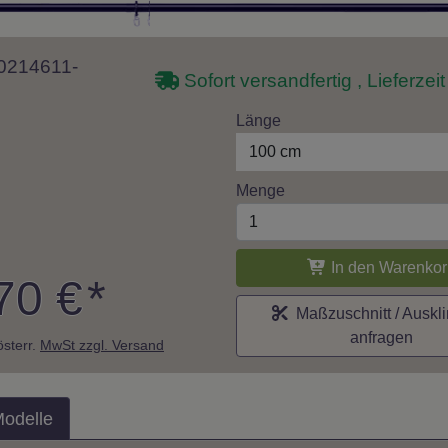
10214611-
Sofort versandfertig , Lieferzei
Länge
100 cm
Menge
In den Warenkor
70 €
*
Maßzuschnitt / Auskl
anfragen
 österr.
MwSt zzgl. Versand
Modelle