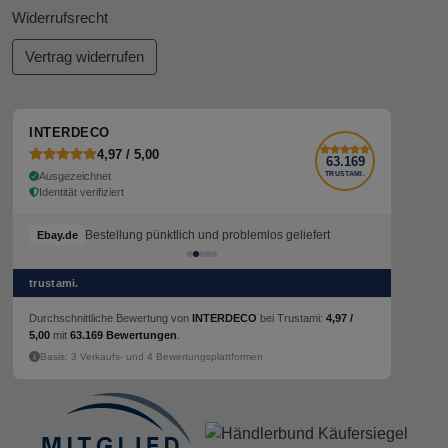
Widerrufsrecht
Vertrag widerrufen
INTERDECO
4,97 / 5,00
63.169
Ausgezeichnet
TRUSTAMI.
Identität verifiziert
Bestellung pünktlich und problemlos geliefert
Bestellung pünktlich und problemlos geliefert
Ebay.de
Ebay.de
trustami.
Durchschnittliche Bewertung von
INTERDECO
bei Trustami:
4,97 /
5,00
mit
63.169 Bewertungen
.
Basis: 3 Verkaufs- und 4 Bewertungsplattformen