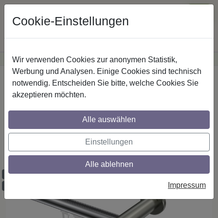
Cookie-Einstellungen
Wir verwenden Cookies zur anonymen Statistik,
·
Günstige Versandkosten
innerhalb Österreichs
Sichere Zahlung
Werbung und Analysen. Einige Cookies sind technisch
Startseite
Innenlaufstangen
Aluminium / Metall
notwendig. Entscheiden Sie bitte, welche Cookies Sie
akzeptieren möchten.
Gardinenstangen mit Innenlauf aus
Alle auswählen
Aluminium / Metall in 20 mm Ø, 1-läufig,
Modell PLATON - Savio Chrom /
Einstellungen
Edelstahl-Optik
Alle ablehnen
Maßzuschnitt möglich
Impressum
Ausklinkung möglich