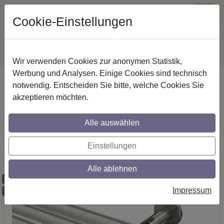
Cookie-Einstellungen
Wir verwenden Cookies zur anonymen Statistik,
·
Günstige Versandkosten
innerhalb Österreichs
Sichere Zahlung
Werbung und Analysen. Einige Cookies sind technisch
Startseite
Innenlaufstangen
Aluminium / Metall
notwendig. Entscheiden Sie bitte, welche Cookies Sie
akzeptieren möchten.
Gardinenstangen mit Innenlauf aus
Alle auswählen
Aluminium / Metall in 20 mm Ø, 3-läufig,
Modell SITENO - Zoena Weiß / Edelstahl-
Einstellungen
Optik
Alle ablehnen
Maßzuschnitt möglich
Impressum
Ausklinkung möglich