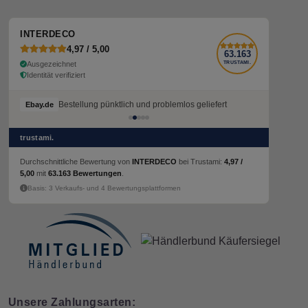
INTERDECO
4,97 / 5,00
63.163
Ausgezeichnet
TRUSTAMI.
Identität verifiziert
Bestellung pünktlich und problemlos geliefert
Bestellung pünktlich und problemlos geliefert
Ebay.de
Ebay.de
trustami.
Durchschnittliche Bewertung von
INTERDECO
bei Trustami:
4,97 /
5,00
mit
63.163 Bewertungen
.
Basis: 3 Verkaufs- und 4 Bewertungsplattformen
Unsere Zahlungsarten: