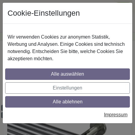
Cookie-Einstellungen
Wir verwenden Cookies zur anonymen Statistik,
·
Günstige Versandkosten
innerhalb Österreichs
Sichere Zahlung
Werbung und Analysen. Einige Cookies sind technisch
Startseite
Innenlaufstangen
Aluminium / Metall
notwendig. Entscheiden Sie bitte, welche Cookies Sie
akzeptieren möchten.
Gardinenstangen mit Innenlauf aus
Alle auswählen
Aluminium / Metall in 20 mm Ø, 3-läufig,
Modell SITENO - Elanto Chrom /
Einstellungen
Edelstahl-Optik
Alle ablehnen
Maßzuschnitt möglich
Impressum
Ausklinkung möglich