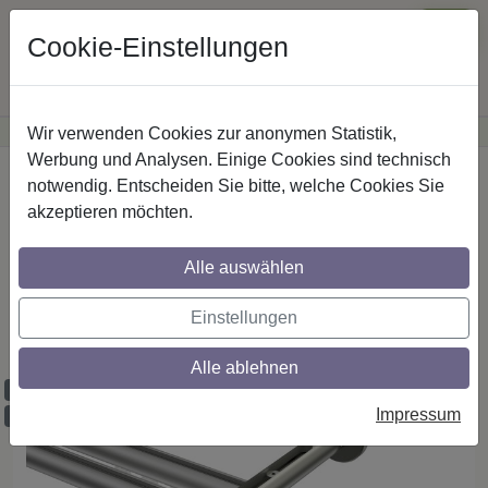
Cookie-Einstellungen
Wir verwenden Cookies zur anonymen Statistik,
·
Günstige Versandkosten
innerhalb Österreichs
Sichere Zahlung
Werbung und Analysen. Einige Cookies sind technisch
Startseite
Innenlaufstangen
Aluminium / Metall
notwendig. Entscheiden Sie bitte, welche Cookies Sie
akzeptieren möchten.
Gardinenstangen mit Innenlauf aus
Alle auswählen
Aluminium / Metall in 20 mm Ø, 2-läufig,
Modell SITENO - Tanara Silbergrau /
Einstellungen
Edelstahl-Optik
Alle ablehnen
Maßzuschnitt möglich
Impressum
Ausklinkung möglich