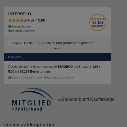
INTERDECO
4,97 / 5,00
63.169
Ausgezeichnet
TRUSTAMI.
Identität verifiziert
Bestellung pünktlich und problemlos geliefert
Bestellung pünktlich und problemlos geliefert
Ebay.de
Ebay.de
trustami.
Durchschnittliche Bewertung von
INTERDECO
bei Trustami:
4,97 /
5,00
mit
63.169 Bewertungen
.
Basis: 3 Verkaufs- und 4 Bewertungsplattformen
Unsere Zahlungsarten: