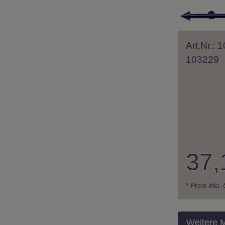
Art.Nr.:
103229
37,
* Preis inkl.
Weitere 