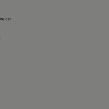
tte der
il