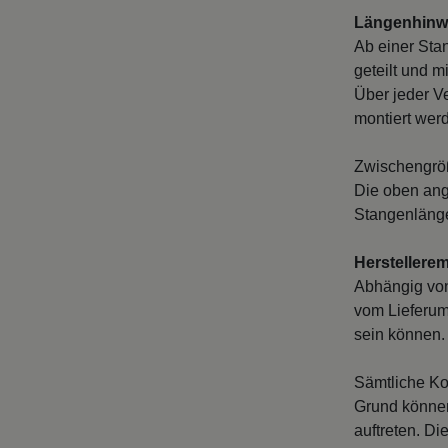
Längenhinwe
Ab einer Sta
geteilt und m
Über jeder V
montiert wer
Zwischengröß
Die oben ang
Stangenlänge
Herstellere
Abhängig vo
vom Lieferum
sein können. 
Sämtliche Ko
Grund können
auftreten. D