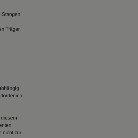
e Stangen
en Träger
abhängig
forderlich
s diesem
enten
 nicht zur