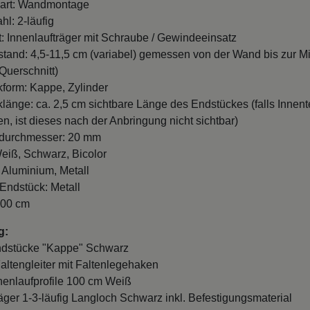
art: Wandmontage
hl: 2-läufig
t: Innenlaufträger mit Schraube / Gewindeeinsatz
and: 4,5-11,5 cm (variabel) gemessen von der Wand bis zur Mi
Querschnitt)
form: Kappe, Zylinder
länge: ca. 2,5 cm sichtbare Länge des Endstückes (falls Innente
n, ist dieses nach der Anbringung nicht sichtbar)
durchmesser: 20 mm
eiß, Schwarz, Bicolor
: Aluminium, Metall
 Endstück: Metall
100 cm
g:
ndstücke "Kappe" Schwarz
Faltengleiter mit Faltenlegehaken
nnenlaufprofile 100 cm Weiß
räger 1-3-läufig Langloch Schwarz inkl. Befestigungsmaterial