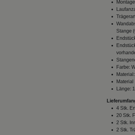
Montage
Laufanza
Trägerar
Wandabst
Stange (
Endstück
Endstück
vorhande
Stangen
Farbe: W
Material
Material
Länge: 
Lieferumfan
4 Stk. E
20 Stk. 
2 Stk. I
2 Stk. T