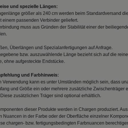
ise und spezielle Längen:
ngenlänge größer als 240 cm werden beim Standardversand di
it einem passenden Verbinder geliefert.
erbindung muss aus Gründen der Stabilität einer der beiliegend
den.
en, Überlängen und Spezialanfertigungen auf Anfrage.
egebene bzw. auszuwählende Länge bezieht sich auf die reine
, ohne aufgesteckte Endstücke.
mpfehlung und Farbhinweis:
n Verwendung kann es unter Umständen möglich sein, dass un
fang und Größe ein oder mehrere zusätzliche Zwischenträger er
Diese zusätzlichen Träger sind optional erhältlich.
mponenten dieser Produkte werden in Chargen produziert. Au
 Nuancen in der Farbe oder der Oberfläche einzelner Kompon
iese chargen- bzw. fertigungsbedingten Farbnuancen berechtigen