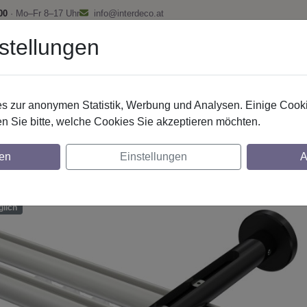
00
· Mo–Fr 8–17 Uhr
info@interdeco.at
stellungen
fstangen
Gardinenschienen
Scheibenstangen
Gardine
 zur anonymen Statistik, Werbung und Analysen. Einige Cooki
Innenlaufstangen
Aluminium / Metall
n Sie bitte, welche Cookies Sie akzeptieren möchten.
nstangen mit Innenlauf aus Aluminium / Met
en
Einstellungen
A
- Santo Weiß / Schwarz
glich
lich