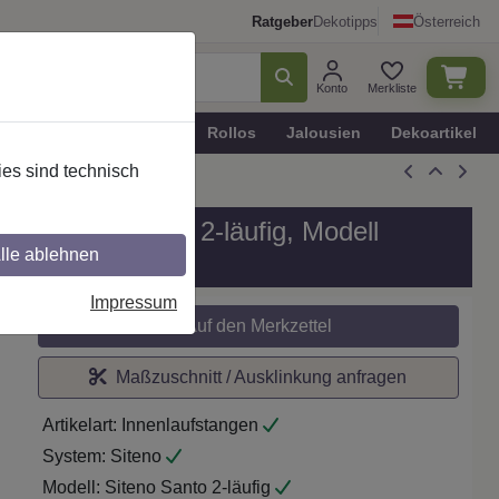
Ratgeber
Dekotipps
Österreich
Konto
Merkliste
n
Plissee - Faltstores
Rollos
Jalousien
Dekoartikel
es sind technisch
all in 20 mm Ø, 2-läufig, Modell
lle ablehnen
Impressum
Auf den Merkzettel
Maßzuschnitt / Ausklinkung anfragen
Artikelart:
Innenlaufstangen
System:
Siteno
Modell:
Siteno Santo 2-läufig