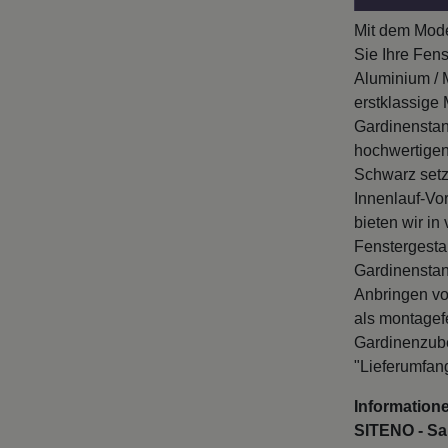
Mit dem Mode
Sie Ihre Fen
Aluminium / M
erstklassige 
Gardinenstang
hochwertigen
Schwarz setz
Innenlauf-Vor
bieten wir in
Fenstergestal
Gardinenstan
Anbringen vo
als montagef
Gardinenzube
"Lieferumfan
Informatione
SITENO - Sa