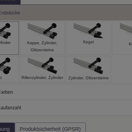
Endstücke
Kegel
linder
Kappe, Zylinder,
K
Glitzersteine
Rillenzylinder, Zylinder
l
Zylinder, Glitzersteine
Farben
aufanzahl
bung
Produktsicherheit (GPSR)