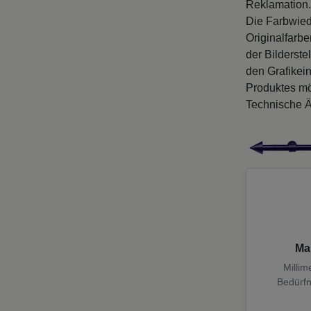
Reklamation.
Die Farbwied
Originalfarb
der Bilderste
den Grafikei
Produktes mö
Technische Ä
Ma
Millim
Bedürfn