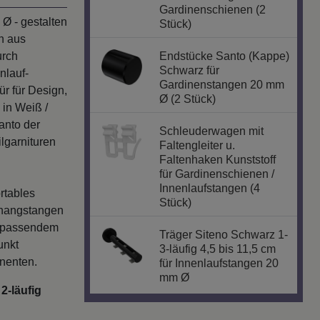
Gardinenschienen (2
Ø - gestalten
Stück)
n aus
urch
Endstücke Santo (Kappe)
Schwarz für
nlauf-
Gardinenstangen 20 mm
ür für Design,
Ø (2 Stück)
 in Weiß /
anto der
Schleuderwagen mit
lgarnituren
Faltengleiter u.
Faltenhaken Kunststoff
für Gardinenschienen /
Innenlaufstangen (4
rtables
Stück)
rhangstangen
ve passendem
Träger Siteno Schwarz 1-
unkt
3-läufig 4,5 bis 11,5 cm
onenten.
für Innenlaufstangen 20
mm Ø
2-läufig