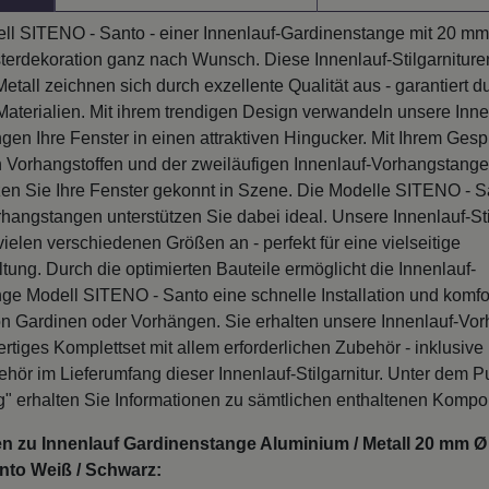
ll SITENO - Santo - einer Innenlauf-Gardinenstange mit 20 mm 
sterdekoration ganz nach Wunsch. Diese Innenlauf-Stilgarniture
etall zeichnen sich durch exzellente Qualität aus - garantiert d
Materialien. Mit ihrem trendigen Design verwandeln unsere Inne
en Ihre Fenster in einen attraktiven Hingucker. Mit Ihrem Gesp
 Vorhangstoffen und der zweiläufigen Innenlauf-Vorhangstange
en Sie Ihre Fenster gekonnt in Szene. Die Modelle SITENO - S
hangstangen unterstützen Sie dabei ideal. Unsere Innenlauf-Sti
 vielen verschiedenen Größen an - perfekt für eine vielseitige
tung. Durch die optimierten Bauteile ermöglicht die Innenlauf-
ge Modell SITENO - Santo eine schnelle Installation und komfo
n Gardinen oder Vorhängen. Sie erhalten unsere Innenlauf-Vo
ertiges Komplettset mit allem erforderlichen Zubehör - inklusi
hör im Lieferumfang dieser Innenlauf-Stilgarnitur. Unter dem P
g" erhalten Sie Informationen zu sämtlichen enthaltenen Komp
n zu Innenlauf Gardinenstange Aluminium / Metall 20 mm Ø 
nto Weiß / Schwarz: