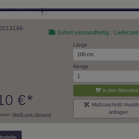
 10213146-
Sofort versandfertig , Lieferzei
Länge
100 cm
Menge
In den Warenkor
10 €
*
Maßzuschnitt / Auskl
anfragen
 österr.
MwSt zzgl. Versand
Modelle