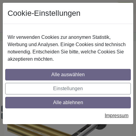
Cookie-Einstellungen
Wir verwenden Cookies zur anonymen Statistik,
·
Günstige Versandkosten
innerhalb Österreichs
Sichere Zahlung
Werbung und Analysen. Einige Cookies sind technisch
Startseite
Innenlaufstangen
Aluminium / Metall
notwendig. Entscheiden Sie bitte, welche Cookies Sie
akzeptieren möchten.
Gardinenstangen mit Innenlauf aus
Alle auswählen
Aluminium / Metall in 20 mm Ø, 2-läufig,
Modell SITENO - Elanto Messing-Optik /
Einstellungen
Chrom
Alle ablehnen
Maßzuschnitt möglich
Impressum
Ausklinkung möglich