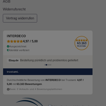
AGB
Widerrufsrecht
Vertrag widerrufen
INTERDECO
4,97 / 5,00
63.163
Ausgezeichnet
TRUSTAMI.
Identität verifiziert
Bestellung pünktlich und problemlos geliefert
Bestellung pünktlich und problemlos geliefert
Ebay.de
Ebay.de
trustami.
Durchschnittliche Bewertung von
INTERDECO
bei Trustami:
4,97 /
5,00
mit
63.163 Bewertungen
.
Basis: 3 Verkaufs- und 4 Bewertungsplattformen