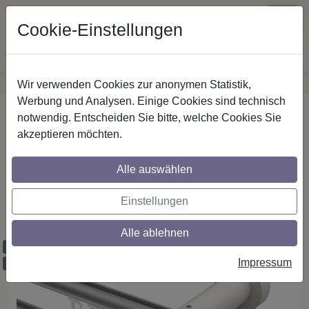
Cookie-Einstellungen
Wir verwenden Cookies zur anonymen Statistik,
·
Günstige Versandkosten
innerhalb Österreichs
Sichere Zahlung
Werbung und Analysen. Einige Cookies sind technisch
Startseite
Innenlaufstangen
Aluminium / Holz
notwendig. Entscheiden Sie bitte, welche Cookies Sie
akzeptieren möchten.
Gardinenstangen mit Innenlauf aus
Alle auswählen
Aluminium / Holz in 20 mm Ø, 2-läufig,
Modell TALENT - Luina Silbergrau / Weiß
Einstellungen
lackiert
Alle ablehnen
Maßzuschnitt möglich
Impressum
Ausklinkung möglich