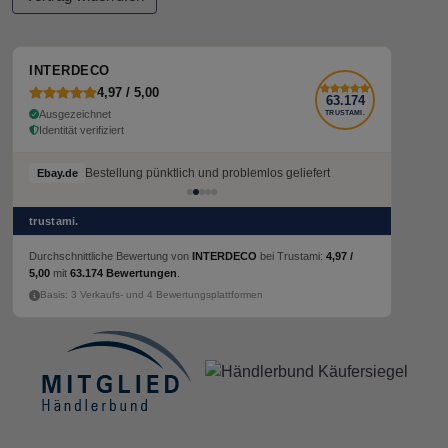
INTERDECO
4,97 / 5,00
63.174
Ausgezeichnet
TRUSTAMI.
Identität verifiziert
Bestellung pünktlich und problemlos geliefert
Bestellung pünktlich und problemlos geliefert
Ebay.de
Ebay.de
trustami.
Durchschnittliche Bewertung von
INTERDECO
bei Trustami:
4,97 /
5,00
mit
63.174 Bewertungen
.
Basis: 3 Verkaufs- und 4 Bewertungsplattformen