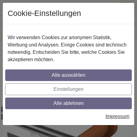
Cookie-Einstellungen
Wir verwenden Cookies zur anonymen Statistik,
·
Günstige Versandkosten
innerhalb Österreichs
Sichere Zahlung
Werbung und Analysen. Einige Cookies sind technisch
Startseite
Innenlaufstangen
Aluminium / Holz
notwendig. Entscheiden Sie bitte, welche Cookies Sie
akzeptieren möchten.
Gardinenstangen mit Innenlauf aus
Alle auswählen
Aluminium / Holz in 20 mm Ø, 2-läufig,
Modell TALENT - Bero Chrom /
Einstellungen
Kirschbaum lackiert
Alle ablehnen
Maßzuschnitt möglich
Impressum
Ausklinkung möglich