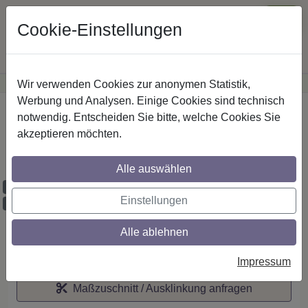
Cookie-Einstellungen
Wir verwenden Cookies zur anonymen Statistik,
·
Günstige Versandkosten
innerhalb Österreichs
Sichere Zahlung
Werbung und Analysen. Einige Cookies sind technisch
Startseite
notwendig. Entscheiden Sie bitte, welche Cookies Sie
akzeptieren möchten.
IL-Stilg. 20 mm 2-lfg. Prestige Zoena 520
cm Silbergrau/Schwarz
Alle auswählen
Maßzuschnitt möglich
Einstellungen
Ausklinkung möglich
Alle ablehnen
Auf den Merkzettel
Impressum
Maßzuschnitt / Ausklinkung anfragen