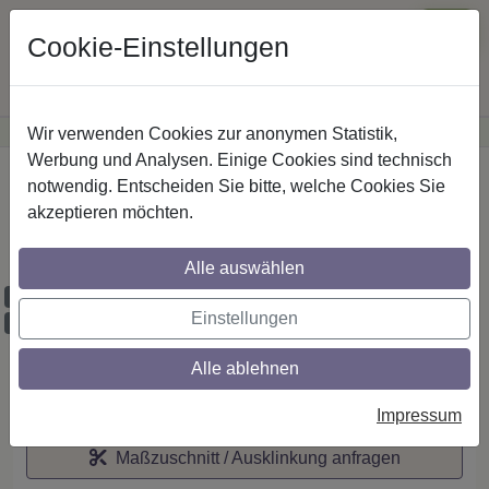
Cookie-Einstellungen
Wir verwenden Cookies zur anonymen Statistik,
·
Günstige Versandkosten
innerhalb Österreichs
Sichere Zahlung
Werbung und Analysen. Einige Cookies sind technisch
Startseite
notwendig. Entscheiden Sie bitte, welche Cookies Sie
akzeptieren möchten.
IL-Stilg. 20 mm 2-lfg. Prestige Zoena 260
cm Chrom/Schwarz
Alle auswählen
Maßzuschnitt möglich
Einstellungen
Ausklinkung möglich
Alle ablehnen
Auf den Merkzettel
Impressum
Maßzuschnitt / Ausklinkung anfragen