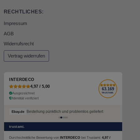
RECHTLICHES:
Impressum
AGB
Widerrufsrecht
Vertrag widerrufen
INTERDECO
4,97 / 5,00
63.169
Ausgezeichnet
TRUSTAMI.
Identität verifiziert
Bestellung pünktlich und problemlos geliefert
Bestellung pünktlich und problemlos geliefert
Ebay.de
Ebay.de
trustami.
Durchschnittliche Bewertung von
INTERDECO
bei Trustami:
4,97 /