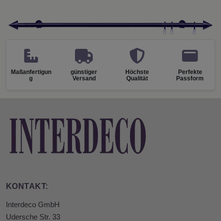
Maßanfertigun
günstiger
Höchste
Perfekte
g
Versand
Qualität
Passform
KONTAKT:
Interdeco GmbH
Udersche Str. 33