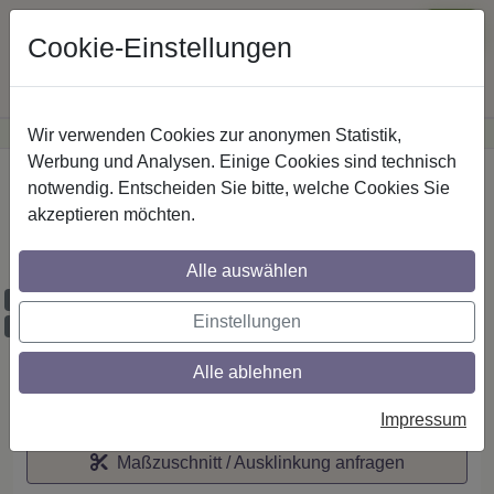
Cookie-Einstellungen
Wir verwenden Cookies zur anonymen Statistik,
·
Günstige Versandkosten
innerhalb Österreichs
Sichere Zahlung
Werbung und Analysen. Einige Cookies sind technisch
Startseite
notwendig. Entscheiden Sie bitte, welche Cookies Sie
akzeptieren möchten.
IL-Stilg. 20 mm 2-lfg. Prestige Verano 520
cm Chrom
Alle auswählen
Maßzuschnitt möglich
Einstellungen
Ausklinkung möglich
Alle ablehnen
Auf den Merkzettel
Impressum
Maßzuschnitt / Ausklinkung anfragen