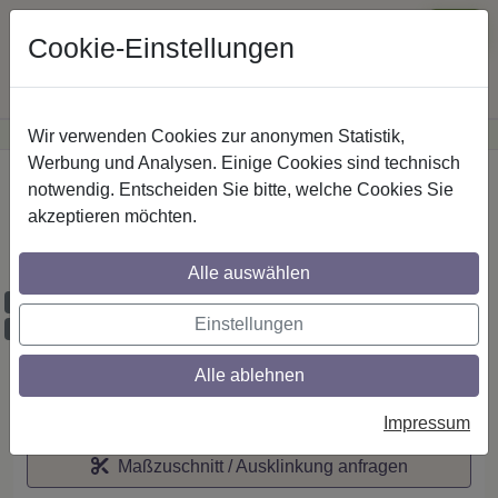
Cookie-Einstellungen
Wir verwenden Cookies zur anonymen Statistik,
·
Günstige Versandkosten
innerhalb Österreichs
Sichere Zahlung
Werbung und Analysen. Einige Cookies sind technisch
Startseite
notwendig. Entscheiden Sie bitte, welche Cookies Sie
akzeptieren möchten.
IL-Stilg. 20 mm 2-lfg. Prestige Santo 520
cm Edelst.-O.
Alle auswählen
Maßzuschnitt möglich
Einstellungen
Ausklinkung möglich
Alle ablehnen
Auf den Merkzettel
Impressum
Maßzuschnitt / Ausklinkung anfragen