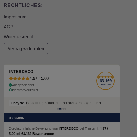
RECHTLICHES:
Impressum
AGB
Widerrufsrecht
Vertrag widerrufen
INTERDECO
4,97 / 5,00
63.169
Ausgezeichnet
TRUSTAMI.
Identität verifiziert
Bestellung pünktlich und problemlos geliefert
Bestellung pünktlich und problemlos geliefert
Ebay.de
Ebay.de
trustami.
Durchschnittliche Bewertung von
INTERDECO
bei Trustami:
4,97 /
5,00
mit
63.169 Bewertungen
.