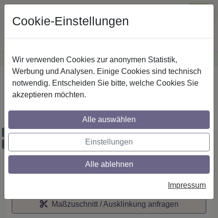
Cookie-Einstellungen
Wir verwenden Cookies zur anonymen Statistik,
·
Günstige Versandkosten
innerhalb Österreichs
Sichere Zahlung
Werbung und Analysen. Einige Cookies sind technisch
Startseite
notwendig. Entscheiden Sie bitte, welche Cookies Sie
akzeptieren möchten.
IL-Stilg. 20 mm 2-lfg. Prestige Mavell 520
cm Schwarz/Chrom
Alle auswählen
Maßzuschnitt möglich
Einstellungen
Ausklinkung möglich
Alle ablehnen
Auf den Merkzettel
Impressum
Maßzuschnitt / Ausklinkung anfragen