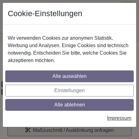
Cookie-Einstellungen
Wir verwenden Cookies zur anonymen Statistik,
·
Günstige Versandkosten
innerhalb Österreichs
Sichere Zahlung
Werbung und Analysen. Einige Cookies sind technisch
Startseite
notwendig. Entscheiden Sie bitte, welche Cookies Sie
akzeptieren möchten.
IL-Stilg. 20 mm 2-lfg. Prestige Mavell 260
cm Chrom
Alle auswählen
Maßzuschnitt möglich
Einstellungen
Ausklinkung möglich
Alle ablehnen
Auf den Merkzettel
Impressum
Maßzuschnitt / Ausklinkung anfragen