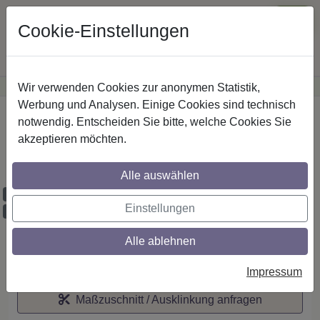
Cookie-Einstellungen
Wir verwenden Cookies zur anonymen Statistik,
·
Günstige Versandkosten
innerhalb Österreichs
Sichere Zahlung
Werbung und Analysen. Einige Cookies sind technisch
Startseite
notwendig. Entscheiden Sie bitte, welche Cookies Sie
akzeptieren möchten.
IL-Stilg. 20 mm 2-lfg. Platon Sitra 520 cm
Silbergrau/Weiß
Alle auswählen
Maßzuschnitt möglich
Einstellungen
Ausklinkung möglich
Alle ablehnen
Auf den Merkzettel
Impressum
Maßzuschnitt / Ausklinkung anfragen