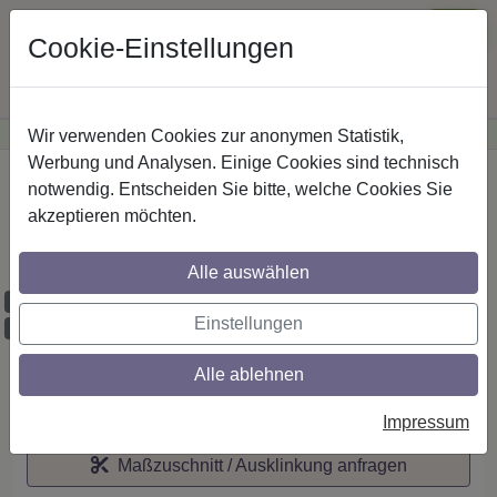
Cookie-Einstellungen
Wir verwenden Cookies zur anonymen Statistik,
·
Günstige Versandkosten
innerhalb Österreichs
Sichere Zahlung
Werbung und Analysen. Einige Cookies sind technisch
Startseite
notwendig. Entscheiden Sie bitte, welche Cookies Sie
akzeptieren möchten.
IL-Stilg. 20 mm 2-lfg. Platon Sitra 520 cm
Schwarz/Edelst.-O.
Alle auswählen
Maßzuschnitt möglich
Einstellungen
Ausklinkung möglich
Alle ablehnen
Auf den Merkzettel
Impressum
Maßzuschnitt / Ausklinkung anfragen