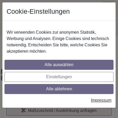
Cookie-Einstellungen
Wir verwenden Cookies zur anonymen Statistik,
·
Günstige Versandkosten
innerhalb Österreichs
Sichere Zahlung
Werbung und Analysen. Einige Cookies sind technisch
Startseite
notwendig. Entscheiden Sie bitte, welche Cookies Sie
akzeptieren möchten.
IL-Stilg. 20 mm 2-lfg. Platon Sitra 520 cm
Edelst.-O./Weiß
Alle auswählen
Maßzuschnitt möglich
Einstellungen
Ausklinkung möglich
Alle ablehnen
Auf den Merkzettel
Impressum
Maßzuschnitt / Ausklinkung anfragen