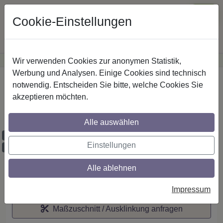
Cookie-Einstellungen
Wir verwenden Cookies zur anonymen Statistik,
·
Günstige Versandkosten
innerhalb Österreichs
Sichere Zahlung
Werbung und Analysen. Einige Cookies sind technisch
Startseite
notwendig. Entscheiden Sie bitte, welche Cookies Sie
akzeptieren möchten.
IL-Stilg. 20 mm 2-lfg. Platon Mavell 520
cm Schwarz
Alle auswählen
Maßzuschnitt möglich
Einstellungen
Ausklinkung möglich
Alle ablehnen
Auf den Merkzettel
Impressum
Maßzuschnitt / Ausklinkung anfragen