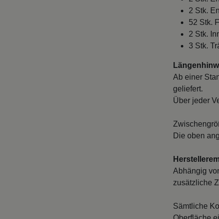
2 Stk. E
52 Stk. 
2 Stk. I
3 Stk. T
Längenhinwe
Ab einer Sta
geliefert.
Über jeder V
Zwischengröß
Die oben ang
Herstellere
Abhängig von
zusätzliche Z
Sämtliche Ko
Oberfläche e