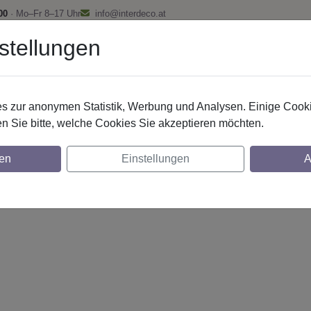
00
· Mo–Fr 8–17 Uhr
info@interdeco.at
stellungen
fstangen
Gardinenschienen
Scheibenstangen
Gardine
 zur anonymen Statistik, Werbung und Analysen. Einige Cooki
n Sie bitte, welche Cookies Sie akzeptieren möchten.
g. 20 mm 2-lfg. Platon Luino 260 cm Schwar
en
Einstellungen
A
glich
lich