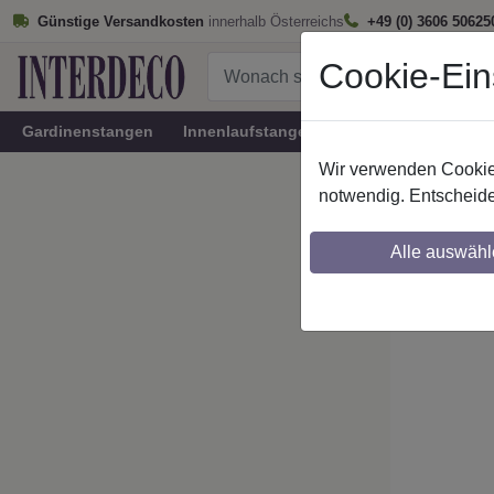
Günstige Versandkosten
innerhalb Österreichs
+49 (0) 3606 50625
Cookie-Ein
Gardinenstangen
Innenlaufstangen
Rundrohr-Innenlau
Wir verwenden Cookies
Startseite
notwendig. Entscheide
IL-Stil
Alle auswähl
Maßzuschnitt mö
Ausklinkung mög