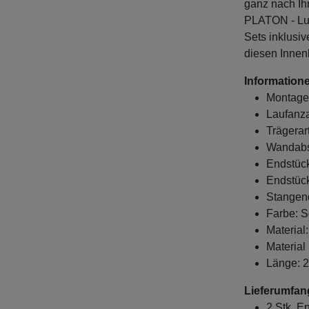
ganz nach Ih
PLATON - Luin
Sets inklusi
diesen Innen
Informatione
Montage
Laufanza
Trägerart
Wandabst
Endstück
Endstück
Stangen
Farbe: 
Material
Material
Länge: 
Lieferumfan
2 Stk. E