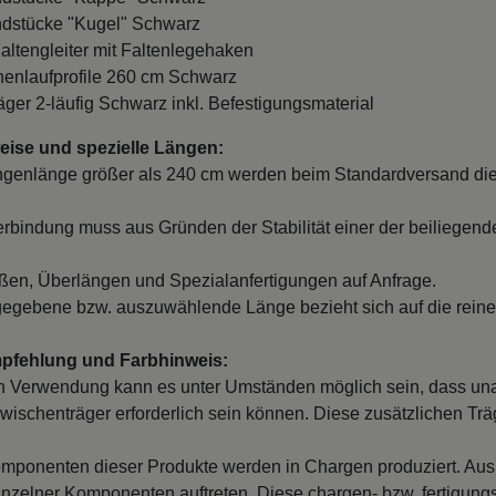
ndstücke "Kugel" Schwarz
Faltengleiter mit Faltenlegehaken
nnenlaufprofile 260 cm Schwarz
räger 2-läufig Schwarz inkl. Befestigungsmaterial
ise und spezielle Längen:
ngenlänge größer als 240 cm werden beim Standardversand die
erbindung muss aus Gründen der Stabilität einer der beiliegend
en, Überlängen und Spezialanfertigungen auf Anfrage.
egebene bzw. auszuwählende Länge bezieht sich auf die reine
mpfehlung und Farbhinweis:
 Verwendung kann es unter Umständen möglich sein, dass un
wischenträger erforderlich sein können. Diese zusätzlichen Träge
mponenten dieser Produkte werden in Chargen produziert. Au
inzelner Komponenten auftreten. Diese chargen- bzw. fertigung