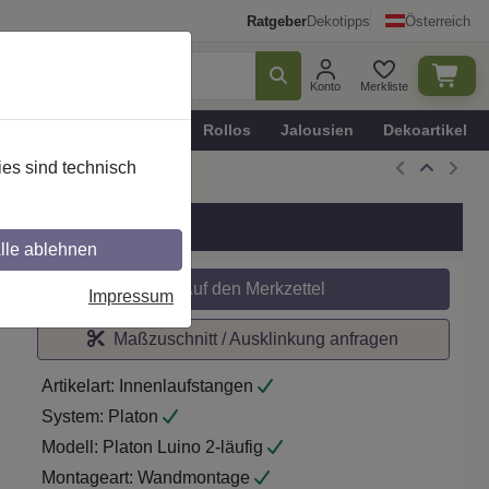
Ratgeber
Dekotipps
Österreich
Konto
Merkliste
n
Plissee - Faltstores
Rollos
Jalousien
Dekoartikel
es sind technisch
z
lle ablehnen
Auf den Merkzettel
Impressum
Maßzuschnitt / Ausklinkung anfragen
Artikelart:
Innenlaufstangen
System:
Platon
Modell:
Platon Luino 2-läufig
Montageart:
Wandmontage