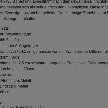
ren Wünschen und abgestimmt nach dem gewählten Einrichtung
o gestaltet sich als sehr einfach und unkompliziert. Diese Inn
vem Befestigungszubehör geliefert. Das benötigte Zubehör zum B
laufstangen enthalten.
n zu :
art: Wandmontage
hl: 2-läufig
: offener Auflageträger
and: 7,5 / 14,5 cm gemessen von der Wand bis zur Mitte der St
form: Kugel
länge: ca. 2,5 cm sichtbare Länge des Endstückes (falls Innente
durchmesser: 20 mm
Schwarz
: Aluminium, Metall
 Endstück: Metall
260 cm
g:
ndstücke "Kappe" Schwarz