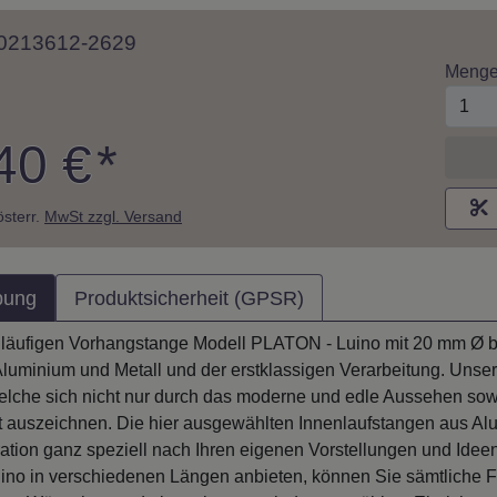
 10213612-2629
Meng
40 €
*
M
 österr.
MwSt zzgl. Versand
bung
Produktsicherheit (GPSR)
läufigen Vorhangstange Modell PLATON - Luino mit 20 mm Ø bes
Aluminium und Metall und der erstklassigen Verarbeitung. Unse
welche sich nicht nur durch das moderne und edle Aussehen sow
t auszeichnen. Die hier ausgewählten Innenlaufstangen aus Alu
ation ganz speziell nach Ihren eigenen Vorstellungen und Idee
no in verschiedenen Längen anbieten, können Sie sämtliche Fe