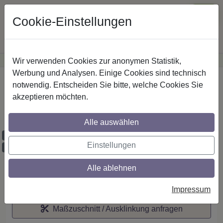
Cookie-Einstellungen
Wir verwenden Cookies zur anonymen Statistik,
·
Günstige Versandkosten
innerhalb Österreichs
Sichere Zahlung
Werbung und Analysen. Einige Cookies sind technisch
Startseite
notwendig. Entscheiden Sie bitte, welche Cookies Sie
akzeptieren möchten.
IL-Stilg. 20 mm 2-lfg. Platon Bento 520 cm
Edelst.-O./Weiß
Alle auswählen
Maßzuschnitt möglich
Einstellungen
Ausklinkung möglich
Alle ablehnen
Auf den Merkzettel
Impressum
Maßzuschnitt / Ausklinkung anfragen