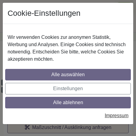
Cookie-Einstellungen
Wir verwenden Cookies zur anonymen Statistik,
·
Günstige Versandkosten
innerhalb Österreichs
Sichere Zahlung
Werbung und Analysen. Einige Cookies sind technisch
Startseite
notwendig. Entscheiden Sie bitte, welche Cookies Sie
akzeptieren möchten.
IL-Stilg. 20 mm 1-lfg. Talent Luina 260 cm
Schwarz/Weiß
Alle auswählen
Maßzuschnitt möglich
Einstellungen
Ausklinkung möglich
Alle ablehnen
Auf den Merkzettel
Impressum
Maßzuschnitt / Ausklinkung anfragen