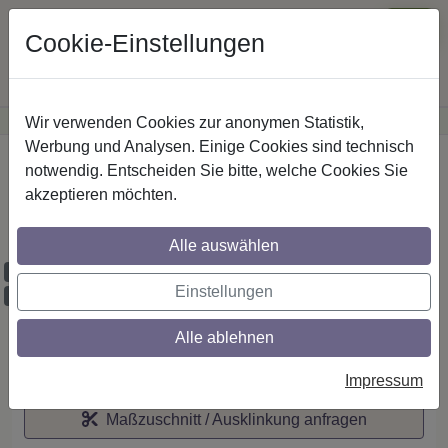
Cookie-Einstellungen
Wir verwenden Cookies zur anonymen Statistik,
·
Günstige Versandkosten
innerhalb Österreichs
Sichere Zahlung
Werbung und Analysen. Einige Cookies sind technisch
Startseite
notwendig. Entscheiden Sie bitte, welche Cookies Sie
akzeptieren möchten.
IL-Stilg. 20 mm 1-lfg. Talent Bero 260 cm
Chrom/Buche
Alle auswählen
Maßzuschnitt möglich
Einstellungen
Ausklinkung möglich
Alle ablehnen
Auf den Merkzettel
Impressum
Maßzuschnitt / Ausklinkung anfragen