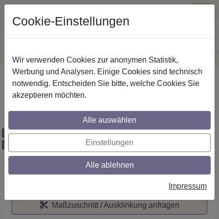
Cookie-Einstellungen
Wir verwenden Cookies zur anonymen Statistik,
·
Günstige Versandkosten
innerhalb Österreichs
Sichere Zahlung
Werbung und Analysen. Einige Cookies sind technisch
Startseite
notwendig. Entscheiden Sie bitte, welche Cookies Sie
akzeptieren möchten.
IL-Stilg. 20 mm 1-lfg. Prestige Zoena 520
cm Edelst.-O.
Alle auswählen
Maßzuschnitt möglich
Einstellungen
Ausklinkung möglich
Alle ablehnen
Auf den Merkzettel
Impressum
Maßzuschnitt / Ausklinkung anfragen