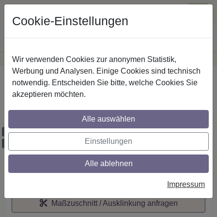
Cookie-Einstellungen
Wir verwenden Cookies zur anonymen Statistik,
·
Günstige Versandkosten
innerhalb Österreichs
Sichere Zahlung
Werbung und Analysen. Einige Cookies sind technisch
Startseite
notwendig. Entscheiden Sie bitte, welche Cookies Sie
akzeptieren möchten.
IL-Stilg. 20 mm 1-lfg. Prestige Sitra 520
cm Schwarz/Edelst.-O.
Alle auswählen
Maßzuschnitt möglich
Einstellungen
Ausklinkung möglich
Alle ablehnen
Auf den Merkzettel
Impressum
Maßzuschnitt / Ausklinkung anfragen