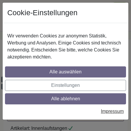
Cookie-Einstellungen
Wir verwenden Cookies zur anonymen Statistik,
·
Günstige Versandkosten
innerhalb Österreichs
Sichere Zahlung
Werbung und Analysen. Einige Cookies sind technisch
Startseite
notwendig. Entscheiden Sie bitte, welche Cookies Sie
akzeptieren möchten.
IL-Stilg. 20 mm 1-lfg. Prestige Sitra 260
cm Weiß
Alle auswählen
Maßzuschnitt möglich
Einstellungen
Ausklinkung möglich
Alle ablehnen
Auf den Merkzettel
Impressum
Maßzuschnitt / Ausklinkung anfragen
Artikelart:
Innenlaufstangen