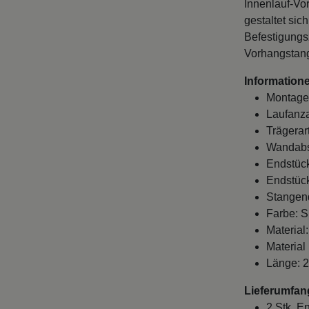
Innenlauf-Vo
gestaltet sic
Befestigungs
Vorhangstang
Informatione
Montage
Laufanza
Trägerar
Wandabst
Endstück
Endstück
Stangen
Farbe: S
Material
Material
Länge: 
Lieferumfan
2 Stk. E