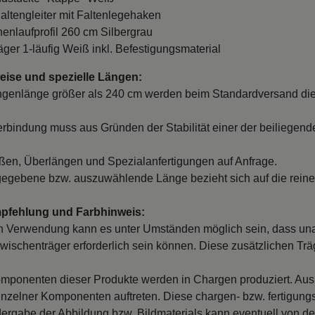
Faltengleiter mit Faltenlegehaken
nnenlaufprofil 260 cm Silbergrau
räger 1-läufig Weiß inkl. Befestigungsmaterial
ise und spezielle Längen:
ngenlänge größer als 240 cm werden beim Standardversand die
erbindung muss aus Gründen der Stabilität einer der beiliegend
en, Überlängen und Spezialanfertigungen auf Anfrage.
egebene bzw. auszuwählende Länge bezieht sich auf die reine
mpfehlung und Farbhinweis:
 Verwendung kann es unter Umständen möglich sein, dass un
wischenträger erforderlich sein können. Diese zusätzlichen Träge
mponenten dieser Produkte werden in Chargen produziert. Au
inzelner Komponenten auftreten. Diese chargen- bzw. fertigung
ergabe der Abbildung bzw. Bildmaterials kann eventuell von d