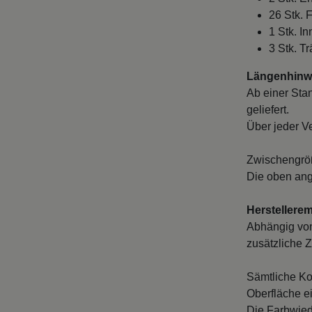
26 Stk. 
1 Stk. I
3 Stk. T
Längenhinwe
Ab einer Sta
geliefert.
Über jeder V
Zwischengröß
Die oben ang
Herstellere
Abhängig von
zusätzliche Z
Sämtliche Ko
Oberfläche e
Die Farbwied