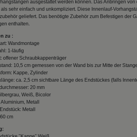
rhangstangen ausgestattet werden können. Das Anbringen vo
h als sehr einfach und unkompliziert. Diese Innenlauf-Vorhangs
zubehör geliefert. Das benötigte Zubehör zum Befestigen der Ga
en enthalten.
n zu :
art: Wandmontage
hl: 1-läufig
t: offener Schraubkappenträger
and: 10,5 cm gemessen von der Wand bis zur Mitte der Stange
form: Kappe, Zylinder
länge: ca. 2,5 cm sichtbare Länge des Endstückes (falls Innente
durchmesser: 20 mm
ilbergrau, Weiß, Bicolor
: Aluminium, Metall
 Endstück: Metall
260 cm
g:
ndstücke "Kappe" Weiß