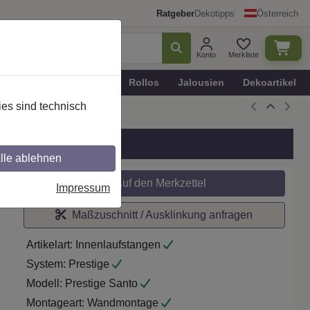
Ratgeber
Dekotipps
Österreich
Konto
Merkliste
n
Plissee - Faltstores
Rollos
Jalousien
Dekoartikel
es sind technisch
ergrau/Weiß
lle ablehnen
Auf den Merkzettel
Impressum
Maßzuschnitt / Ausklinkung anfragen
Artikelart:
Innenlaufstangen
System:
Prestige
Modell:
Prestige Santo
Montageart:
Wandmontage