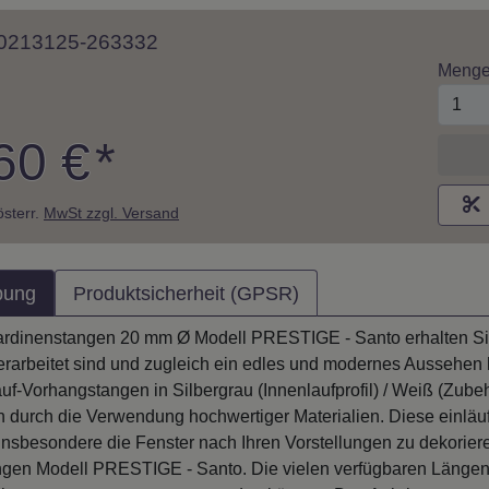
 10213125-263332
Meng
60 €
*
M
 österr.
MwSt zzgl. Versand
bung
Produktsicherheit (GPSR)
ardinenstangen 20 mm Ø Modell PRESTIGE - Santo erhalten Sie 
erarbeitet sind und zugleich ein edles und modernes Aussehen
uf-Vorhangstangen in Silbergrau (Innenlaufprofil) / Weiß (Zubeh
n durch die Verwendung hochwertiger Materialien. Diese einläu
sbesondere die Fenster nach Ihren Vorstellungen zu dekoriere
gen Modell PRESTIGE - Santo. Die vielen verfügbaren Längen s