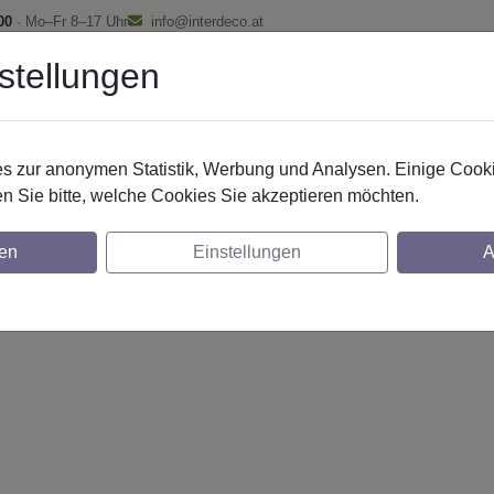
00
· Mo–Fr 8–17 Uhr
info@interdeco.at
stellungen
fstangen
Gardinenschienen
Scheibenstangen
Gardine
 zur anonymen Statistik, Werbung und Analysen. Einige Cooki
n Sie bitte, welche Cookies Sie akzeptieren möchten.
g. 20 mm 1-lfg. Prestige Santo 260 cm Silb
en
Einstellungen
A
glich
lich