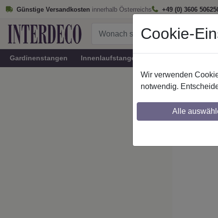
Günstige Versandkosten
innerhalb Österreichs
+49 (0) 3606 50625
Cookie-Ein
Gardinenstangen
Innenlaufstangen
Rundrohr-Innenlau
Wir verwenden Cookies
Startseite
notwendig. Entscheide
IL-Stil
Alle auswähl
Maßzuschnitt mö
Ausklinkung mög