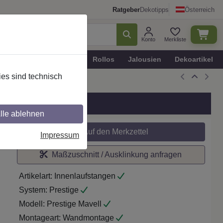
Ratgeber
Dekotipps
Österreich
Konto
Merkliste
n
Plissee - Faltstores
Rollos
Jalousien
Dekoartikel
es sind technisch
warz/Edelst.-O.
lle ablehnen
Auf den Merkzettel
Impressum
Maßzuschnitt / Ausklinkung anfragen
Artikelart:
Innenlaufstangen
System:
Prestige
Modell:
Prestige Mavell
Montageart:
Wandmontage