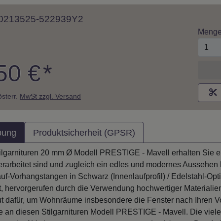
 10213525-522939Y2
Meng
50 €
*
M
 österr.
MwSt zzgl. Versand
bung
Produktsicherheit (GPSR)
tilgarnituren 20 mm Ø Modell PRESTIGE - Mavell erhalten Sie ei
erarbeitet sind und zugleich ein edles und modernes Aussehen
uf-Vorhangstangen in Schwarz (Innenlaufprofil) / Edelstahl-Opti
t, hervorgerufen durch die Verwendung hochwertiger Materialien
t dafür, um Wohnräume insbesondere die Fenster nach Ihren Vor
 an diesen Stilgarnituren Modell PRESTIGE - Mavell. Die viele