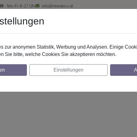
00
· Mo–Fr 8–17 Uhr
info@interdeco.at
stellungen
fstangen
Gardinenschienen
Scheibenstangen
Gardine
 zur anonymen Statistik, Werbung und Analysen. Einige Cooki
n Sie bitte, welche Cookies Sie akzeptieren möchten.
. 20 mm 1-lfg. Prestige Mavell 520 cm Sch
en
Einstellungen
A
glich
lich