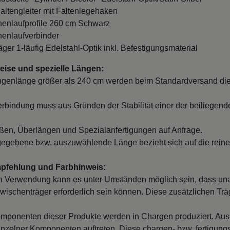
Faltengleiter mit Faltenlegehaken
nnenlaufprofile 260 cm Schwarz
nnenlaufverbinder
äger 1-läufig Edelstahl-Optik inkl. Befestigungsmaterial
ise und spezielle Längen:
ngenlänge größer als 240 cm werden beim Standardversand die
erbindung muss aus Gründen der Stabilität einer der beiliegend
en, Überlängen und Spezialanfertigungen auf Anfrage.
egebene bzw. auszuwählende Länge bezieht sich auf die reine
mpfehlung und Farbhinweis:
 Verwendung kann es unter Umständen möglich sein, dass un
wischenträger erforderlich sein können. Diese zusätzlichen Träge
mponenten dieser Produkte werden in Chargen produziert. Au
inzelner Komponenten auftreten. Diese chargen- bzw. fertigung