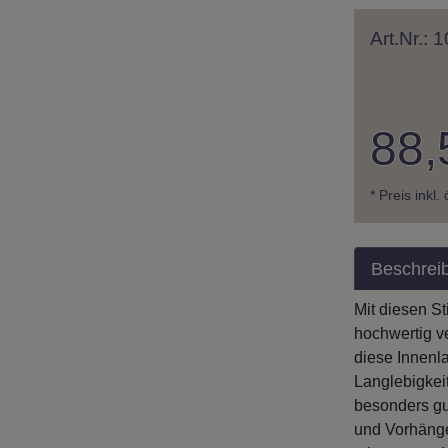
Art.Nr.:
88,
* Preis inkl.
Beschrei
Mit diesen S
hochwertig v
diese Innenla
Langlebigkei
besonders gu
und Vorhänge