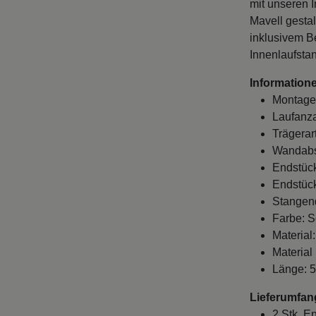
mit unseren 
Mavell gestal
inklusivem B
Innenlaufsta
Informatione
Montage
Laufanza
Trägerar
Wandabst
Endstück
Endstück
Stangen
Farbe: S
Material
Material
Länge: 5
Lieferumfan
2 Stk. E