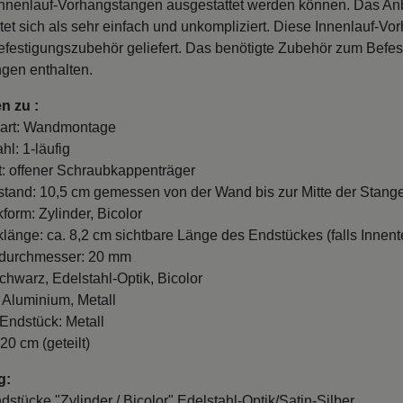
Innenlauf-Vorhangstangen ausgestattet werden können. Das An
tet sich als sehr einfach und unkompliziert. Diese Innenlauf-V
efestigungszubehör geliefert. Das benötigte Zubehör zum Befest
ngen enthalten.
n zu :
art: Wandmontage
hl: 1-läufig
t: offener Schraubkappenträger
and: 10,5 cm gemessen von der Wand bis zur Mitte der Stange
form: Zylinder, Bicolor
länge: ca. 8,2 cm sichtbare Länge des Endstückes (falls Innente
durchmesser: 20 mm
chwarz, Edelstahl-Optik, Bicolor
: Aluminium, Metall
 Endstück: Metall
20 cm (geteilt)
g:
ndstücke "Zylinder / Bicolor" Edelstahl-Optik/Satin-Silber