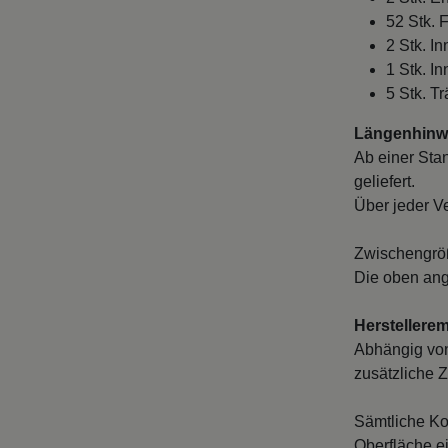
52 Stk. 
2 Stk. I
1 Stk. I
5 Stk. Tr
Längenhinwe
Ab einer Sta
geliefert.
Über jeder V
Zwischengröß
Die oben ang
Herstellere
Abhängig von
zusätzliche Z
Sämtliche Ko
Oberfläche e