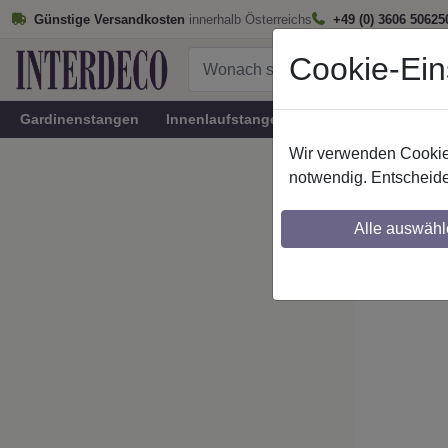
Günstige Versandkosten
innerhalb Österreichs
+49 (0) 3606 50625
Cookie-Ein
Gardinenstangen
Innenlaufstangen
Rundrohr-Innenlau
Wir verwenden Cookies
Startseite
notwendig. Entscheide
IL-Stilg
Alle auswähl
Maßzuschnitt mö
Ausklinkung mög