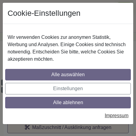
Cookie-Einstellungen
Wir verwenden Cookies zur anonymen Statistik,
·
Günstige Versandkosten
innerhalb Österreichs
Sichere Zahlung
Werbung und Analysen. Einige Cookies sind technisch
Startseite
notwendig. Entscheiden Sie bitte, welche Cookies Sie
akzeptieren möchten.
IL-Stilg. 20 mm 1-lfg. Prestige Mavell 520
cm Schwarz/Chrom
Alle auswählen
Maßzuschnitt möglich
Einstellungen
Ausklinkung möglich
Alle ablehnen
Auf den Merkzettel
Impressum
Maßzuschnitt / Ausklinkung anfragen