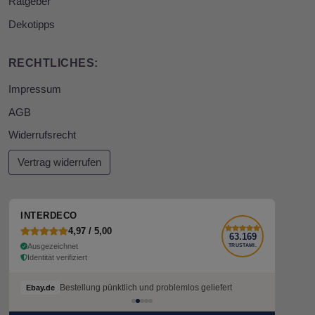
Ratgeber
Dekotipps
RECHTLICHES:
Impressum
AGB
Widerrufsrecht
Vertrag widerrufen
INTERDECO
4,97 / 5,00
63.169
Ausgezeichnet
TRUSTAMI.
Identität verifiziert
Bestellung pünktlich und problemlos geliefert
Bestellung pünktlich und problemlos geliefert
Ebay.de
Ebay.de