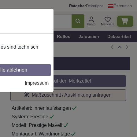
Ratgeber
Dekotipps
Österreich
Konto
Merkliste
n
Plissee - Faltstores
Rollos
Jalousien
Dekoartikel
es sind technisch
om
lle ablehnen
Auf den Merkzettel
Impressum
Maßzuschnitt / Ausklinkung anfragen
Artikelart:
Innenlaufstangen
System:
Prestige
Modell:
Prestige Mavell
Montageart:
Wandmontage