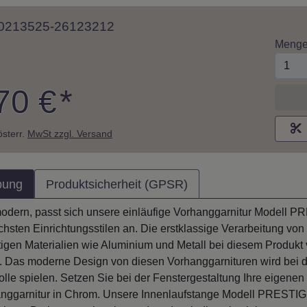
 10213525-26123212
Meng
70 €
*
M
 österr.
MwSt zzgl. Versand
bung
Produktsicherheit (GPSR)
 modern, passt sich unsere einläufige Vorhanggarnitur Modell
ichsten Einrichtungsstilen an. Die erstklassige Verarbeitung v
gen Materialien wie Aluminium und Metall bei diesem Produkt ve
 Das moderne Design von diesen Vorhanggarnituren wird bei d
lle spielen. Setzen Sie bei der Fenstergestaltung Ihre eigen
nggarnitur in Chrom. Unsere Innenlaufstange Modell PRESTIGE