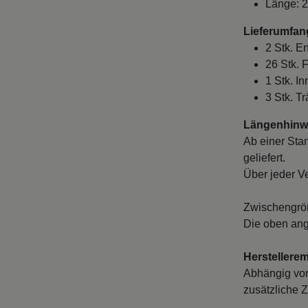
Länge: 
Lieferumfan
2 Stk. E
26 Stk. 
1 Stk. I
3 Stk. T
Längenhinwe
Ab einer Sta
geliefert.
Über jeder V
Zwischengröß
Die oben ang
Herstellere
Abhängig von
zusätzliche Z