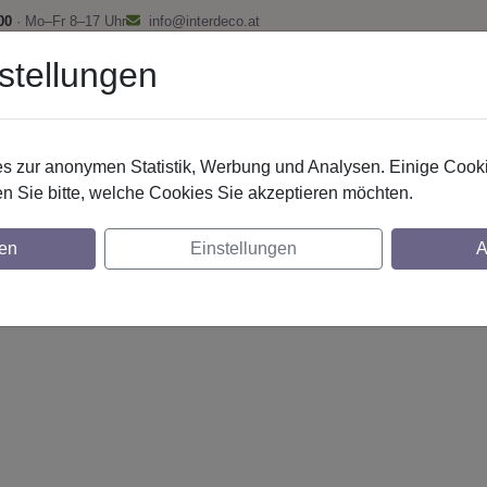
00
· Mo–Fr 8–17 Uhr
info@interdeco.at
stellungen
fstangen
Gardinenschienen
Scheibenstangen
Gardine
 zur anonymen Statistik, Werbung und Analysen. Einige Cooki
n Sie bitte, welche Cookies Sie akzeptieren möchten.
g. 20 mm 1-lfg. Prestige Mavell 260 cm Chr
en
Einstellungen
A
glich
lich