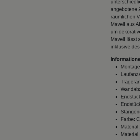
unterschiedl
angebotene Zu
räumlichen V
Mavell aus A
um dekorativ
Mavell lässt 
inklusive de
Informatione
Montage
Laufanza
Trägerar
Wandabst
Endstück
Endstück
Stangen
Farbe: 
Material
Material