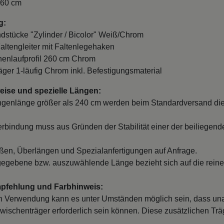
260 cm
g:
ndstücke "Zylinder / Bicolor" Weiß/Chrom
Faltengleiter mit Faltenlegehaken
nnenlaufprofil 260 cm Chrom
räger 1-läufig Chrom inkl. Befestigungsmaterial
ise und spezielle Längen:
ngenlänge größer als 240 cm werden beim Standardversand die
erbindung muss aus Gründen der Stabilität einer der beiliegend
en, Überlängen und Spezialanfertigungen auf Anfrage.
egebene bzw. auszuwählende Länge bezieht sich auf die reine
mpfehlung und Farbhinweis:
 Verwendung kann es unter Umständen möglich sein, dass un
wischenträger erforderlich sein können. Diese zusätzlichen Träge