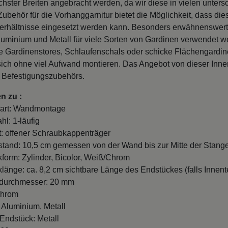
ichster Breiten angebracht werden, da wir diese in vielen unte
behör für die Vorhanggarnitur bietet die Möglichkeit, dass dies
erhältnisse eingesetzt werden kann. Besonders erwähnenswert
luminium und Metall für viele Sorten von Gardinen verwendet 
e Gardinenstores, Schlaufenschals oder schicke Flächengardi
sich ohne viel Aufwand montieren. Das Angebot von dieser Innen
s Befestigungszubehörs.
n zu :
art: Wandmontage
hl: 1-läufig
t: offener Schraubkappenträger
and: 10,5 cm gemessen von der Wand bis zur Mitte der Stange
form: Zylinder, Bicolor, Weiß/Chrom
länge: ca. 8,2 cm sichtbare Länge des Endstückes (falls Innente
durchmesser: 20 mm
Chrom
: Aluminium, Metall
 Endstück: Metall