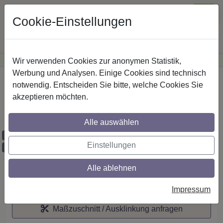
Cookie-Einstellungen
Wir verwenden Cookies zur anonymen Statistik,
·
Günstige Versandkosten
innerhalb Österreichs
Sichere Zahlung
Werbung und Analysen. Einige Cookies sind technisch
Startseite
notwendig. Entscheiden Sie bitte, welche Cookies Sie
akzeptieren möchten.
IL-Stilg. 20 mm 1-lfg. Prestige Elanto 260
cm Weiß/Edelst.-O.
Alle auswählen
Maßzuschnitt möglich
Einstellungen
Ausklinkung möglich
Alle ablehnen
Auf den Merkzettel
Impressum
Maßzuschnitt / Ausklinkung anfragen