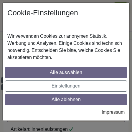
Cookie-Einstellungen
Wir verwenden Cookies zur anonymen Statistik,
·
Günstige Versandkosten
innerhalb Österreichs
Sichere Zahlung
Werbung und Analysen. Einige Cookies sind technisch
Startseite
notwendig. Entscheiden Sie bitte, welche Cookies Sie
akzeptieren möchten.
IL-Stilg. 20 mm 1-lfg. Platon Sitra 520 cm
Weiß
Alle auswählen
Maßzuschnitt möglich
Einstellungen
Ausklinkung möglich
Alle ablehnen
Auf den Merkzettel
Impressum
Maßzuschnitt / Ausklinkung anfragen
Artikelart:
Innenlaufstangen