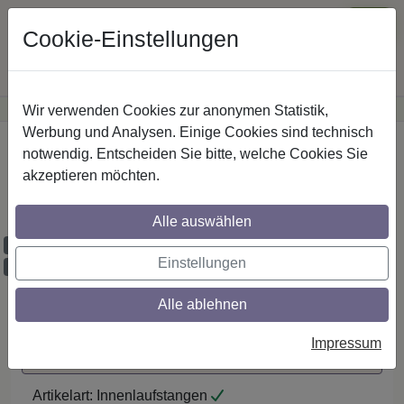
Cookie-Einstellungen
Wir verwenden Cookies zur anonymen Statistik,
·
Günstige Versandkosten
innerhalb Österreichs
Sichere Zahlung
Werbung und Analysen. Einige Cookies sind technisch
Startseite
notwendig. Entscheiden Sie bitte, welche Cookies Sie
akzeptieren möchten.
IL-Stilg. 20 mm 1-lfg. Platon Sitra 520 cm
Schwarz
Alle auswählen
Maßzuschnitt möglich
Einstellungen
Ausklinkung möglich
Alle ablehnen
Auf den Merkzettel
Impressum
Maßzuschnitt / Ausklinkung anfragen
Artikelart:
Innenlaufstangen