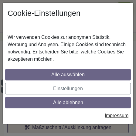
Cookie-Einstellungen
Wir verwenden Cookies zur anonymen Statistik,
·
Günstige Versandkosten
innerhalb Österreichs
Sichere Zahlung
Werbung und Analysen. Einige Cookies sind technisch
Startseite
notwendig. Entscheiden Sie bitte, welche Cookies Sie
akzeptieren möchten.
IL-Stilg. 20 mm 1-lfg. Platon Sitra 260 cm
Edelst.-O./Weiß
Alle auswählen
Maßzuschnitt möglich
Einstellungen
Ausklinkung möglich
Alle ablehnen
Auf den Merkzettel
Impressum
Maßzuschnitt / Ausklinkung anfragen