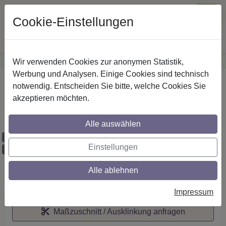
Cookie-Einstellungen
Wir verwenden Cookies zur anonymen Statistik,
·
Günstige Versandkosten
innerhalb Österreichs
Sichere Zahlung
Werbung und Analysen. Einige Cookies sind technisch
Startseite
notwendig. Entscheiden Sie bitte, welche Cookies Sie
akzeptieren möchten.
IL-Stilg. 20 mm 1-lfg. Platon Savio 260 cm
Schwarz
Alle auswählen
Maßzuschnitt möglich
Einstellungen
Ausklinkung möglich
Alle ablehnen
Auf den Merkzettel
Impressum
Maßzuschnitt / Ausklinkung anfragen