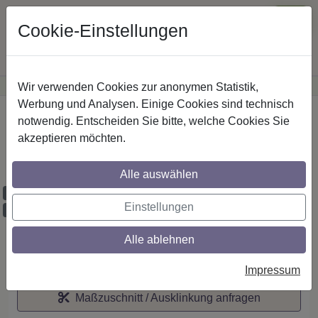
Cookie-Einstellungen
Wir verwenden Cookies zur anonymen Statistik,
·
Günstige Versandkosten
innerhalb Österreichs
Sichere Zahlung
Werbung und Analysen. Einige Cookies sind technisch
Startseite
notwendig. Entscheiden Sie bitte, welche Cookies Sie
akzeptieren möchten.
IL-Stilg. 20 mm 1-lfg. Platon Santo 520 cm
Silbergrau/Weiß
Alle auswählen
Maßzuschnitt möglich
Einstellungen
Ausklinkung möglich
Alle ablehnen
Auf den Merkzettel
Impressum
Maßzuschnitt / Ausklinkung anfragen