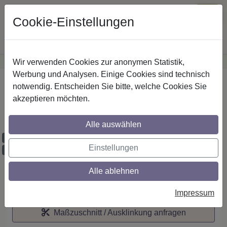
Cookie-Einstellungen
Wir verwenden Cookies zur anonymen Statistik,
·
Günstige Versandkosten
innerhalb Österreichs
Sichere Zahlung
Werbung und Analysen. Einige Cookies sind technisch
Startseite
notwendig. Entscheiden Sie bitte, welche Cookies Sie
akzeptieren möchten.
IL-Stilg. 20 mm 1-lfg. Platon Mavell 520
cm Edelst.-O.
Alle auswählen
Maßzuschnitt möglich
Einstellungen
Ausklinkung möglich
Alle ablehnen
Auf den Merkzettel
Impressum
Maßzuschnitt / Ausklinkung anfragen