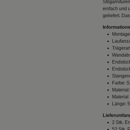
Stilgarniture
einfach und u
geliefert. Da
Informatione
Montage
Laufanza
Trägerart
Wandabst
Endstück
Endstück
Stangen
Farbe: S
Material
Material
Länge: 5
Lieferumfan
2 Stk. E
52 Stk. 