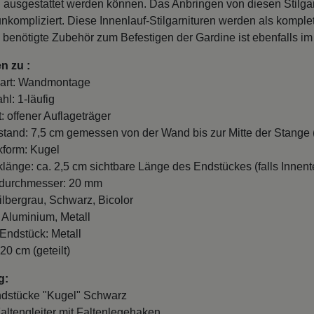
n ausgestattet werden können. Das Anbringen von diesen Stilgar
nkompliziert. Diese Innenlauf-Stilgarnituren werden als komple
s benötigte Zubehör zum Befestigen der Gardine ist ebenfalls i
n zu :
art: Wandmontage
hl: 1-läufig
: offener Auflageträger
and: 7,5 cm gemessen von der Wand bis zur Mitte der Stange (
form: Kugel
länge: ca. 2,5 cm sichtbare Länge des Endstückes (falls Innente
durchmesser: 20 mm
ilbergrau, Schwarz, Bicolor
: Aluminium, Metall
 Endstück: Metall
20 cm (geteilt)
g:
ndstücke "Kugel" Schwarz
Faltengleiter mit Faltenlegehaken