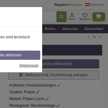
Ratgeber
Dekotipps
Österreich
Konto
Merkliste
n
Plissee - Faltstores
Rollos
Jalousien
Dekoartikel
es sind technisch
grau/Schwarz
lle ablehnen
Auf den Merkzettel
Impressum
Maßzuschnitt / Ausklinkung anfragen
Artikelart:
Innenlaufstangen
System:
Platon
Modell:
Platon Luino
Montageart:
Wandmontage