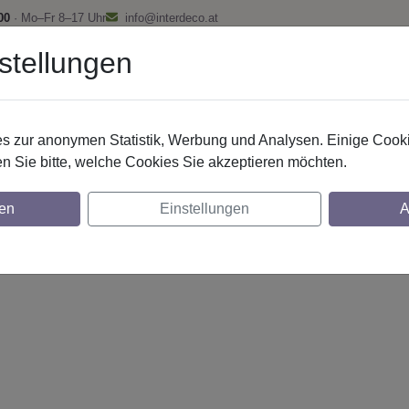
00
· Mo–Fr 8–17 Uhr
info@interdeco.at
stellungen
fstangen
Gardinenschienen
Scheibenstangen
Gardine
 zur anonymen Statistik, Werbung und Analysen. Einige Cooki
n Sie bitte, welche Cookies Sie akzeptieren möchten.
g. 20 mm 1-lfg. Platon Luino 520 cm Silber
en
Einstellungen
A
glich
lich