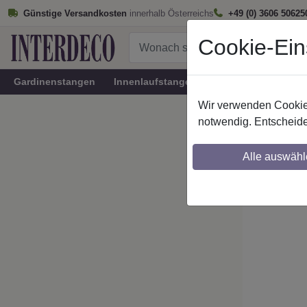
Günstige Versandkosten
innerhalb Österreichs
+49 (0) 3606 50625
Cookie-Ein
Gardinenstangen
Innenlaufstangen
Rundrohr-Innenlau
Wir verwenden Cookies
Startseite
notwendig. Entscheide
IL-Stil
Alle auswähl
Maßzuschnitt mö
Ausklinkung mög