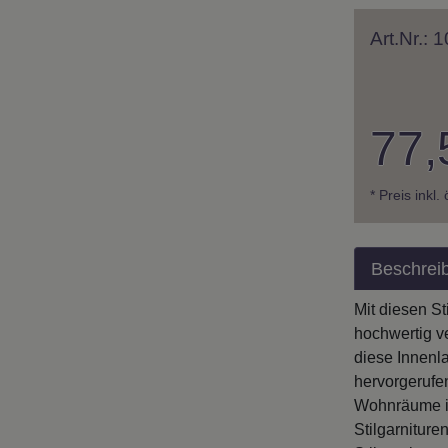
Art.Nr.:
77,
* Preis inkl.
Beschrei
Mit diesen S
hochwertig v
diese Innenla
hervorgerufe
Wohnräume in
Stilgarnitur