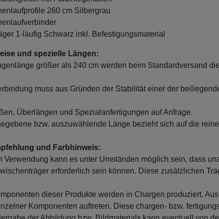
nnenlaufprofile 260 cm Silbergrau
nnenlaufverbinder
räger 1-läufig Schwarz inkl. Befestigungsmaterial
ise und spezielle Längen:
ngenlänge größer als 240 cm werden beim Standardversand die
erbindung muss aus Gründen der Stabilität einer der beiliegend
en, Überlängen und Spezialanfertigungen auf Anfrage.
egebene bzw. auszuwählende Länge bezieht sich auf die reine
mpfehlung und Farbhinweis:
 Verwendung kann es unter Umständen möglich sein, dass un
wischenträger erforderlich sein können. Diese zusätzlichen Träge
mponenten dieser Produkte werden in Chargen produziert. Au
inzelner Komponenten auftreten. Diese chargen- bzw. fertigung
ergabe der Abbildung bzw. Bildmaterials kann eventuell von d