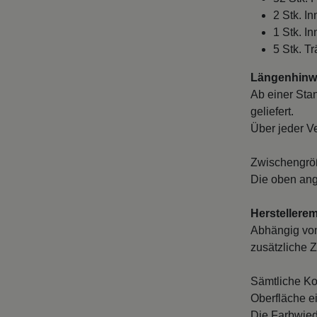
2 Stk. I
1 Stk. I
5 Stk. T
Längenhinwe
Ab einer Sta
geliefert.
Über jeder V
Zwischengröß
Die oben ang
Herstellere
Abhängig von
zusätzliche Z
Sämtliche Ko
Oberfläche e
Die Farbwied