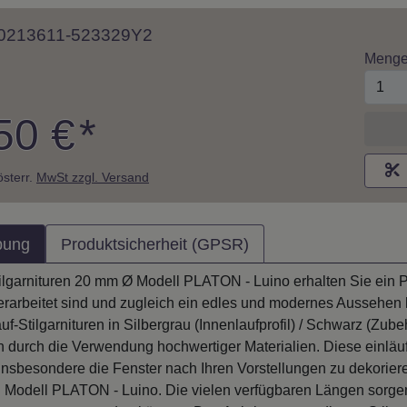
 10213611-523329Y2
Meng
50 €
*
M
 österr.
MwSt zzgl. Versand
bung
Produktsicherheit (GPSR)
tilgarnituren 20 mm Ø Modell PLATON - Luino erhalten Sie ein P
erarbeitet sind und zugleich ein edles und modernes Aussehen
uf-Stilgarnituren in Silbergrau (Innenlaufprofil) / Schwarz (Zube
n durch die Verwendung hochwertiger Materialien. Diese einläu
sbesondere die Fenster nach Ihren Vorstellungen zu dekoriere
en Modell PLATON - Luino. Die vielen verfügbaren Längen sorgen