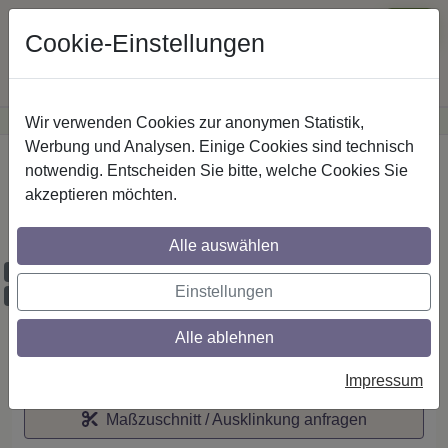
Cookie-Einstellungen
Wir verwenden Cookies zur anonymen Statistik,
·
Günstige Versandkosten
innerhalb Österreichs
Sichere Zahlung
Werbung und Analysen. Einige Cookies sind technisch
Startseite
notwendig. Entscheiden Sie bitte, welche Cookies Sie
akzeptieren möchten.
IL-Stilg. 20 mm 1-lfg. Platon Luino 520 cm
Schwarz
Alle auswählen
Maßzuschnitt möglich
Einstellungen
Ausklinkung möglich
Alle ablehnen
Auf den Merkzettel
Impressum
Maßzuschnitt / Ausklinkung anfragen