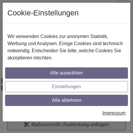
Cookie-Einstellungen
Wir verwenden Cookies zur anonymen Statistik,
·
Günstige Versandkosten
innerhalb Österreichs
Sichere Zahlung
Werbung und Analysen. Einige Cookies sind technisch
Startseite
notwendig. Entscheiden Sie bitte, welche Cookies Sie
akzeptieren möchten.
IL-Stilg. 20 mm 1-lfg. Platon Luino 520 cm
Mess.-O./Edelst.-O.
Alle auswählen
Maßzuschnitt möglich
Einstellungen
Ausklinkung möglich
Alle ablehnen
Auf den Merkzettel
Impressum
Maßzuschnitt / Ausklinkung anfragen