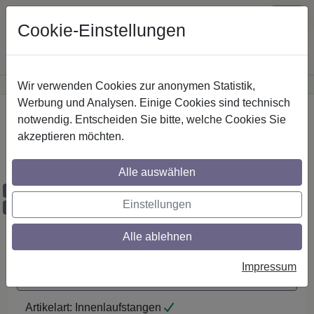
Cookie-Einstellungen
Wir verwenden Cookies zur anonymen Statistik,
·
Günstige Versandkosten
innerhalb Österreichs
Sichere Zahlung
Werbung und Analysen. Einige Cookies sind technisch
Startseite
notwendig. Entscheiden Sie bitte, welche Cookies Sie
akzeptieren möchten.
IL-Stilg. 20 mm 1-lfg. Platon Luino 520 cm
Chrom
Alle auswählen
Maßzuschnitt möglich
Einstellungen
Ausklinkung möglich
Alle ablehnen
Auf den Merkzettel
Impressum
Maßzuschnitt / Ausklinkung anfragen
Artikelart:
Innenlaufstangen