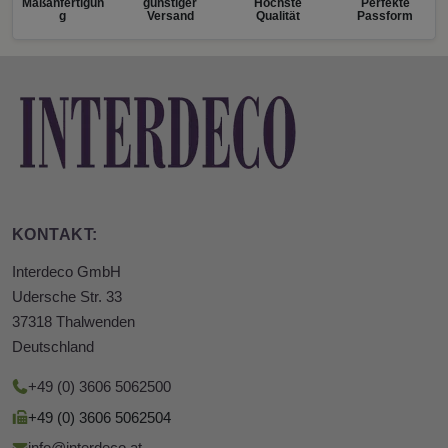
Maßanfertigun
günstiger
Höchste
Perfekte
g
Versand
Qualität
Passform
KONTAKT:
Interdeco GmbH
Udersche Str. 33
37318 Thalwenden
Deutschland
+49 (0) 3606 5062500
+49 (0) 3606 5062504