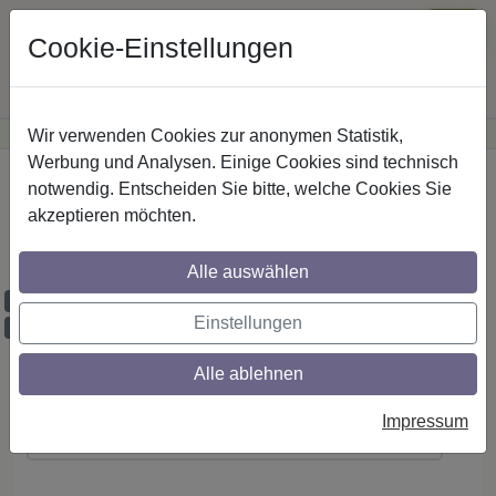
Cookie-Einstellungen
Wir verwenden Cookies zur anonymen Statistik,
·
Günstige Versandkosten
innerhalb Österreichs
Sichere Zahlung
Werbung und Analysen. Einige Cookies sind technisch
Startseite
notwendig. Entscheiden Sie bitte, welche Cookies Sie
akzeptieren möchten.
IL-Stilg. 16 mm 1-lfg. Sinux Puros 520 cm
Edelst.-O.
Alle auswählen
Maßzuschnitt möglich
Einstellungen
Ausklinkung möglich
Alle ablehnen
Montageanleitung
Impressum
(PDF ansehen / herunterladen)