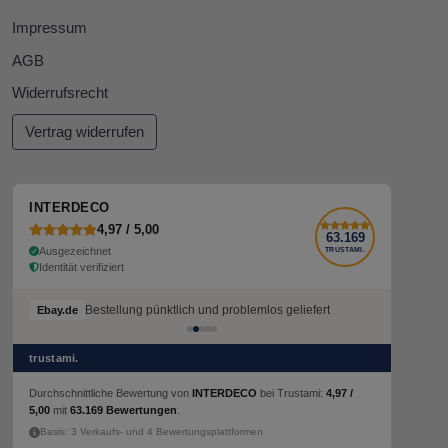
Impressum
AGB
Widerrufsrecht
Vertrag widerrufen
INTERDECO
4,97 / 5,00
63.169
Ausgezeichnet
TRUSTAMI.
Identität verifiziert
Bestellung pünktlich und problemlos geliefert
Bestellung pünktlich und problemlos geliefert
Ebay.de
Ebay.de
trustami.
Durchschnittliche Bewertung von
INTERDECO
bei Trustami:
4,97 /
5,00
mit
63.169 Bewertungen
.
Basis: 3 Verkaufs- und 4 Bewertungsplattformen