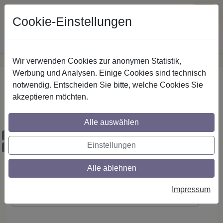
Cookie-Einstellungen
Wir verwenden Cookies zur anonymen Statistik,
·
Günstige Versandkosten
innerhalb Österreichs
Sichere Zahlung
Werbung und Analysen. Einige Cookies sind technisch
Startseite
notwendig. Entscheiden Sie bitte, welche Cookies Sie
akzeptieren möchten.
IL-Stilg. 16 mm 1-lfg. Sinux Caras 520 cm
Edelst.-O.
Alle auswählen
Maßzuschnitt möglich
Einstellungen
Ausklinkung möglich
Alle ablehnen
Montageanleitung
Impressum
(PDF ansehen / herunterladen)