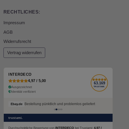
RECHTLICHES:
Impressum
AGB
Widerrufsrecht
Vertrag widerrufen
INTERDECO
4,97 / 5,00
63.169
Ausgezeichnet
TRUSTAMI.
Identität verifiziert
Bestellung pünktlich und problemlos geliefert
Ebay.de
trustami.
Durchschnittliche Bewertung von
INTERDECO
bei Trustami:
4,97 /