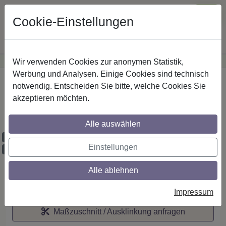
Cookie-Einstellungen
Wir verwenden Cookies zur anonymen Statistik,
·
Günstige Versandkosten
innerhalb Österreichs
Sichere Zahlung
Werbung und Analysen. Einige Cookies sind technisch
Startseite
notwendig. Entscheiden Sie bitte, welche Cookies Sie
akzeptieren möchten.
IL-Stilg. 14x35 mm 1-lfg. Smartline (WA
lang) Conex 520 cm Edelst.-O./Chrom
Alle auswählen
Maßzuschnitt möglich
Einstellungen
Ausklinkung möglich
Alle ablehnen
Auf den Merkzettel
Impressum
Maßzuschnitt / Ausklinkung anfragen