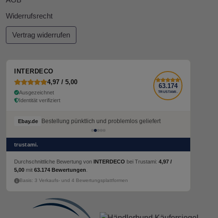
Widerrufsrecht
Vertrag widerrufen
INTERDECO
4,97 / 5,00
63.174
Ausgezeichnet
TRUSTAMI.
Identität verifiziert
Bestellung pünktlich und problemlos geliefert
Bestellung pünktlich und problemlos geliefert
Ebay.de
Ebay.de
trustami.
Durchschnittliche Bewertung von
INTERDECO
bei Trustami:
4,97 /
5,00
mit
63.174 Bewertungen
.
Basis: 3 Verkaufs- und 4 Bewertungsplattformen