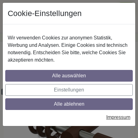
Cookie-Einstellungen
Wir verwenden Cookies zur anonymen Statistik,
·
Günstige Versandkosten
innerhalb Österreichs
Sichere Zahlung
Werbung und Analysen. Einige Cookies sind technisch
Startseite
Gardinenstangen
Metall / Holz
notwendig. Entscheiden Sie bitte, welche Cookies Sie
akzeptieren möchten.
Gardinenstangen aus Metall / Holz in 20
mm Ø, 1-läufig, Modell TALENA - Feta
Alle auswählen
Edelstahl-Optik / Nussbaum lackiert
Einstellungen
Maßzuschnitt möglich
Alle ablehnen
Impressum