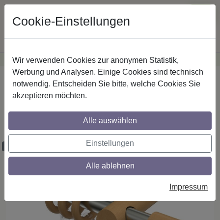
Cookie-Einstellungen
Wir verwenden Cookies zur anonymen Statistik,
·
Günstige Versandkosten
innerhalb Österreichs
Sichere Zahlung
Werbung und Analysen. Einige Cookies sind technisch
Startseite
Gardinenstangen
Metall / Holz
notwendig. Entscheiden Sie bitte, welche Cookies Sie
akzeptieren möchten.
Gardinenstangen aus Metall / Holz in 20
mm Ø, 1-läufig, Modell TALENA - Feta
Alle auswählen
Edelstahl-Optik / Buche lackiert
Einstellungen
Maßzuschnitt möglich
Alle ablehnen
Impressum