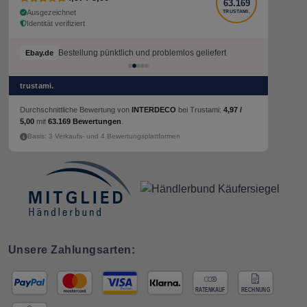
63.169
Ausgezeichnet
TRUSTAMI.
Identität verifiziert
Bestellung pünktlich und problemlos geliefert
Bestellung pünktlich und problemlos geliefert
Ebay.de
Ebay.de
trustami.
Durchschnittliche Bewertung von
INTERDECO
bei Trustami:
4,97 /
5,00
mit
63.169 Bewertungen
.
Basis: 3 Verkaufs- und 4 Bewertungsplattformen
Unsere Zahlungsarten: