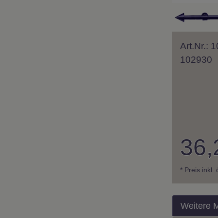
Art.Nr.:
102930
36,
* Preis inkl.
Weitere 