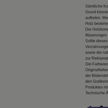
Sämtliche Ko
Grund können
auftreten. We
Holz bestehe
Die Holzkomp
Maserungen a
Sollte dieses
Verzahnungen
sowie die na
zur Reklamat
Die Farbwied
Originalfarb
der Bilderste
den Grafikei
Produktes mö
Technische Ä