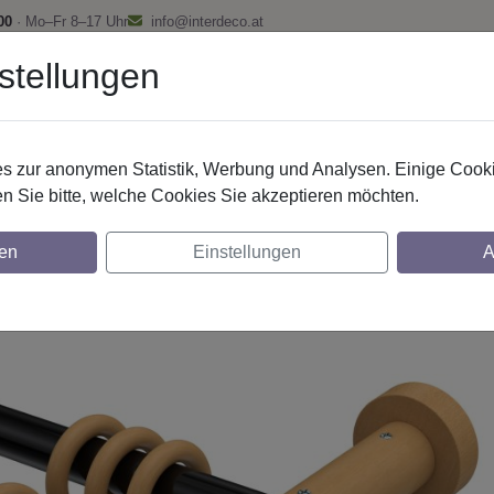
00
· Mo–Fr 8–17 Uhr
info@interdeco.at
stellungen
fstangen
Gardinenschienen
Scheibenstangen
Gardine
 zur anonymen Statistik, Werbung und Analysen. Einige Cooki
Gardinenstangen
Metall / Holz
n Sie bitte, welche Cookies Sie akzeptieren möchten.
nstangen aus Metall / Holz in 20 mm Ø, 2-
en
Einstellungen
A
lackiert
glich