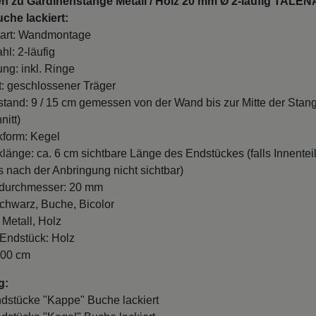
n zu Gardinenstange Metall / Holz 20 mm Ø 2-läufig TALENA
che lackiert:
art: Wandmontage
hl: 2-läufig
ung: inkl. Ringe
t: geschlossener Träger
and: 9 / 15 cm gemessen von der Wand bis zur Mitte der Stan
nitt)
form: Kegel
länge: ca. 6 cm sichtbare Länge des Endstückes (falls Innentei
es nach der Anbringung nicht sichtbar)
durchmesser: 20 mm
chwarz, Buche, Bicolor
 Metall, Holz
 Endstück: Holz
100 cm
g:
ndstücke "Kappe" Buche lackiert