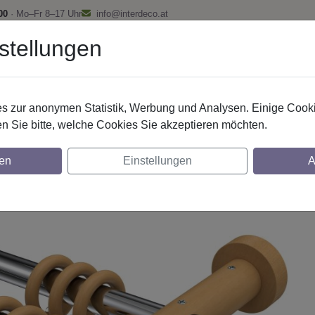
00
· Mo–Fr 8–17 Uhr
info@interdeco.at
stellungen
fstangen
Gardinenschienen
Scheibenstangen
Gardine
 zur anonymen Statistik, Werbung und Analysen. Einige Cooki
Gardinenstangen
Metall / Holz
n Sie bitte, welche Cookies Sie akzeptieren möchten.
nstangen aus Metall / Holz in 20 mm Ø, 2-
en
Einstellungen
A
ckiert
glich