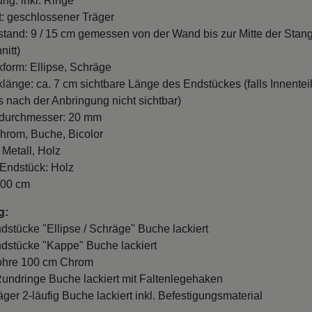
ung: inkl. Ringe
t: geschlossener Träger
and: 9 / 15 cm gemessen von der Wand bis zur Mitte der Stan
nitt)
form: Ellipse, Schräge
länge: ca. 7 cm sichtbare Länge des Endstückes (falls Innentei
es nach der Anbringung nicht sichtbar)
durchmesser: 20 mm
hrom, Buche, Bicolor
 Metall, Holz
 Endstück: Holz
100 cm
g:
ndstücke "Ellipse / Schräge" Buche lackiert
ndstücke "Kappe" Buche lackiert
Rohre 100 cm Chrom
Rundringe Buche lackiert mit Faltenlegehaken
äger 2-läufig Buche lackiert inkl. Befestigungsmaterial