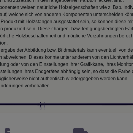
n und zusätzlich in dem angebotenen Farbton lackiert sind.
onenten weisen natürliche Holzeigenschaften wie z. Bsp. indiv
uf, welche sich von anderen Komponenten unterscheiden kön
 Produkt mit Holzstangen ausgestattet sein, so können diese mi
 produziert sein. Diese chargen- bzw. fertigungsbedingten F
türliche Holzbeschaffenheit und mögliche Verzahnungen berech
ion.
ergabe der Abbildung bzw. Bildmaterials kann eventuell von d
en abweichen. Dieses könnte unter anderem von den Lichtverhäl
llung oder von den Einstellungen Ihrer Grafikkarte, Ihres Monito
nstellungen Ihres Endgerätes abhängig sein, so dass die Farbe
glicherweise nicht authentisch wiedergegeben werden kann.
nderungen vorbehalten.