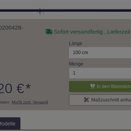
 10200428-
Sofort versandfertig , Lieferzei
Länge
100 cm
Menge
20 €
*
In den Warenkor
Maßzuschnitt anfr
 österr.
MwSt zzgl. Versand
Modelle