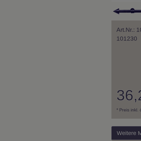
Art.Nr.:
101230
36,
* Preis inkl.
Weitere 