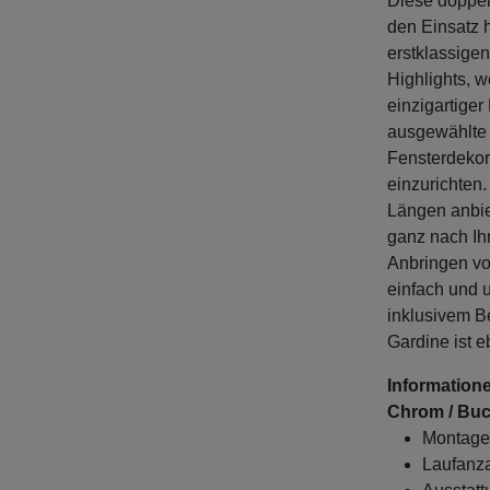
Diese doppel
den Einsatz h
erstklassigen
Highlights, 
einzigartige
ausgewählte 
Fensterdekor
einzurichten
Längen anbiet
ganz nach Ih
Anbringen vo
einfach und u
inklusivem B
Gardine ist e
Informatione
Chrom / Buch
Montage
Laufanza