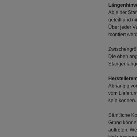
Längenhinwe
Ab einer Sta
geteilt und m
Über jeder V
montiert wer
Zwischengröß
Die oben ang
Stangenlänge
Herstellere
Abhängig vo
vom Lieferum
sein können. 
Sämtliche Ko
Grund können
auftreten. We