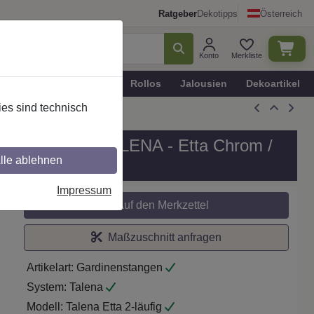
Ratgeber
Dekotipps
Österreich
Konto
Merkliste
n
Plissee - Faltstores
Rollos
Jalousien
Dekoartikel
es sind technisch
läufig, Modell TALENA - Etta Chrom /
lle ablehnen
Impressum
Auf den Merkzettel
Maßzuschnitt anfragen
Artikelart:
Gardinenstangen
System:
Talena
Modell:
Talena Etta 2-läufig