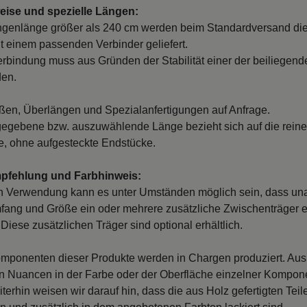
ise und spezielle Längen:
ngenlänge größer als 240 cm werden beim Standardversand di
it einem passenden Verbinder geliefert.
erbindung muss aus Gründen der Stabilität einer der beiliegend
den.
en, Überlängen und Spezialanfertigungen auf Anfrage.
egebene bzw. auszuwählende Länge bezieht sich auf die reine
, ohne aufgesteckte Endstücke.
mpfehlung und Farbhinweis:
n Verwendung kann es unter Umständen möglich sein, dass un
fang und Größe ein oder mehrere zusätzliche Zwischenträger er
Diese zusätzlichen Träger sind optional erhältlich.
mponenten dieser Produkte werden in Chargen produziert. Au
 Nuancen in der Farbe oder der Oberfläche einzelner Kompon
iterhin weisen wir darauf hin, dass die aus Holz gefertigten Tei