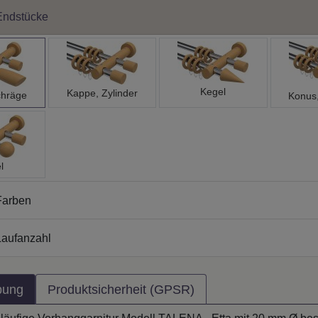
Endstücke
Kegel
Kappe, Zylinder
chräge
Konus
l
Farben
aufanzahl
bung
Produktsicherheit (GPSR)