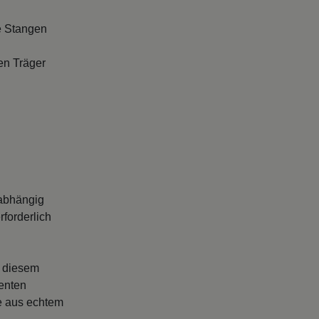
e Stangen
en Träger
abhängig
forderlich
s diesem
enten
le aus echtem