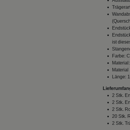
Ausstatt
Trägerar
Wandabst
(Quersch
Endstück
Endstück
ist dies
Stangen
Farbe: C
Material:
Material
Länge: 
Lieferumfan
2 Stk. E
2 Stk. E
2 Stk. 
20 Stk. 
2 Stk. Tr