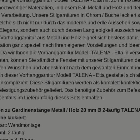
läufige Vorhanggarnitur Modell TALENA - Etta mit 20 mm Ø be
ochwertiger Materialien, in diesem Fall Metall und Holz und de
 Verarbeitung. Unsere Stilgarnituren in Chrom / Buche lackiert 
welche sich nicht nur durch das moderne und edle Aussehen so
r Eleganz, sondern auch durch dessen Langlebigkeit auszeichnen
Vorhanggarnitur aus Metall und Holz eignet sich bestens dafür,
ation ganz speziell nach Ihren eigenen Vorstellungen und Idee
. Da wir Ihnen die Vorhanggarnitur Modell TALENA - Etta in ver
en, können Sie sämtliche Fenster mit unserer Stilgarnituren de
ren Wünschen und abgestimmt nach dem gewählten Einrichtung
n dieser Vorhanggarnitur Modell TALENA - Etta gestaltet sich a
nkompliziert. Diese Stilgarnituren werden als komplett konfekti
efestigungszubehör geliefert. Das benötigte Zubehör zum Befes
benfalls im Lieferumfang dieses Sets enthalten.
n zu Gardinenstange Metall / Holz 20 mm Ø 2-läufig TALENA
e lackiert:
art: Wandmontage
hl: 2-läufig