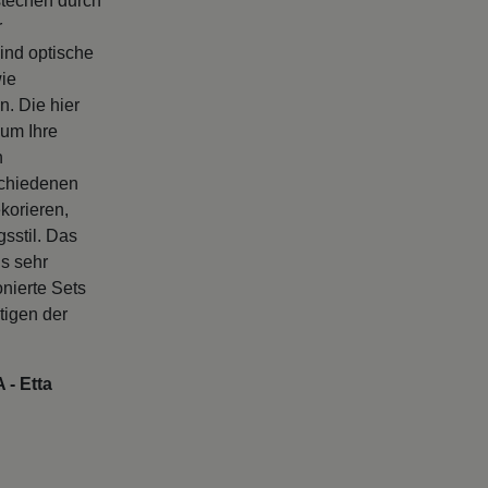
stechen durch
r
sind optische
wie
. Die hier
 um Ihre
n
schiedenen
korieren,
sstil. Das
ls sehr
onierte Sets
tigen der
 - Etta