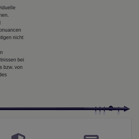
iduelle
nen.
t
arbnuancen
tigen nicht
en
tnissen bei
rs bzw. von
 des