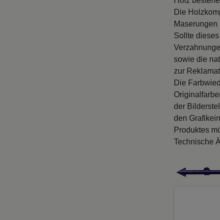
Holz bestehe
Die Holzkomp
Maserungen a
Sollte dieses
Verzahnungen
sowie die na
zur Reklamat
Die Farbwied
Originalfarb
der Bilderste
den Grafikei
Produktes mö
Technische Ä